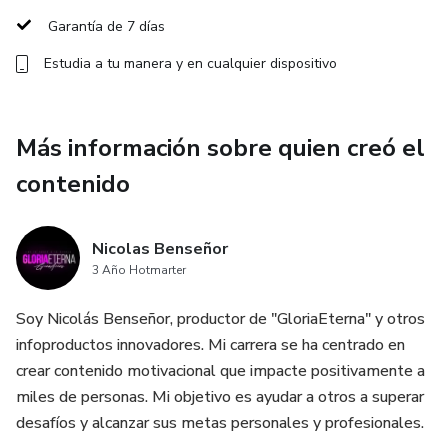
guiaron a Manuel en su travesía. No son sólo reglas, son la
Garantía de 7 días
brújula que orientará tu camino.
Estudia a tu manera y en cualquier dispositivo
Focus: En un mundo lleno de distracciones, aprenderás la
importancia de mantener el enfoque y cómo esto puede
Más información sobre quien creó el
ser la diferencia entre el éxito y el fracaso.
contenido
Lanzar un MVP (Producto Mínimo Viable): No esperes a
tener el producto perfecto. Descubre cómo lanzar una
Nicolas Benseñor
versión que te permita aprender rápidamente y adaptarte
3 Año Hotmarter
según las necesidades del mercado.
Soy Nicolás Benseñor, productor de "GloriaEterna" y otros
Escalar: Una vez que tienes un producto que la gente
infoproductos innovadores. Mi carrera se ha centrado en
quiere, es hora de llevarlo al siguiente nivel. Aprende
crear contenido motivacional que impacte positivamente a
estrategias y tácticas para crecer y multiplicar tus ingresos.
miles de personas. Mi objetivo es ayudar a otros a superar
desafíos y alcanzar sus metas personales y profesionales.
🎯 ¿Para quién es este curso?