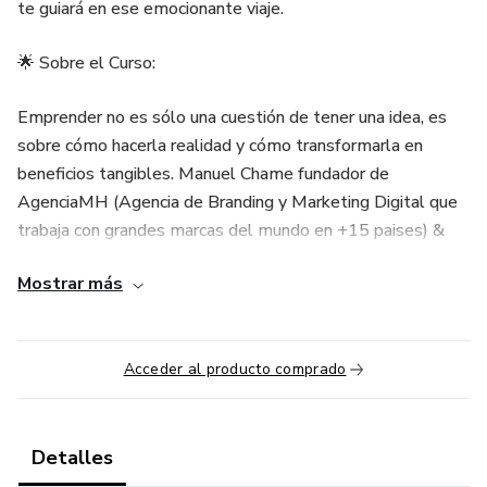
te guiará en ese emocionante viaje.
🌟 Sobre el Curso:
Emprender no es sólo una cuestión de tener una idea, es
sobre cómo hacerla realidad y cómo transformarla en
beneficios tangibles. Manuel Chame fundador de
AgenciaMH (Agencia de Branding y Marketing Digital que
trabaja con grandes marcas del mundo en +15 paises) &
Mindhouse (Empresa educativa productora de
Mostrar más
MasterSeducción) a partir de su valiosa experiencia
personal, te descubre el camino, paso a paso, para alcanzar
esa meta que parece lejana pero es absolutamente
Acceder al producto comprado
alcanzable: tus primeros 3000 USD.
📌 Lo que aprenderás:
Detalles
Mis 10 Mandamientos: Los principios inquebrantables que