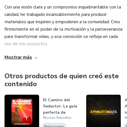
Con una visión clara y un compromiso inquebrantable con la
Para emprendedores, soñadores y cualquier persona que
calidad, he trabajado incansablemente para producir
quiera transformar su idea en una realidad rentable. Si
materiales que inspiren y empoderen a la comunidad. Creo
tienes la pasión y el deseo, Manuel tiene las herramientas
firmemente en el poder de la motivación y la perseverancia
y las estrategias.
para transformar vidas, y esa convicción se refleja en cada
uno de mis proyectos.
Mostrar más
Además de "GloriaEterna," he desarrollado una variedad de
infoproductos diseñados para ofrecer herramientas
prácticas y apoyo constante a quienes buscan mejorar y
Otros productos de quien creó este
crecer. Mi enfoque se basa en combinar contenido valioso
contenido
con una presentación atractiva y accesible, asegurando que
cada usuario pueda encontrar la inspiración y el apoyo que
El Camino del
A
necesita para avanzar.
Seductor: La guía
A
perfecta de
i
Me siento orgulloso de ser un referente en el mundo de
Nicolas Benseñor
N
seducción.
p
los infoproductos y de poder contribuir al bienestar y el
Relaciones