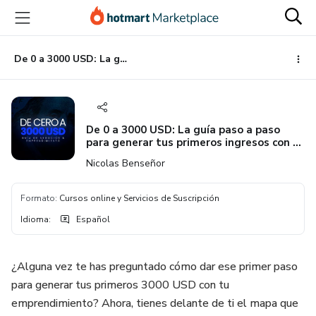
Ir
Ir
Ir
al
a
al
contenido
la
pie
principal
página
de
De 0 a 3000 USD: La guía paso a paso para generar tus primeros ingresos con tu negocio
de
página
pago
De 0 a 3000 USD: La guía paso a paso
para generar tus primeros ingresos con tu
negocio
Nicolas Benseñor
Formato
:
Cursos online y Servicios de Suscripción
Idioma
:
Español
¿Alguna vez te has preguntado cómo dar ese primer paso
para generar tus primeros 3000 USD con tu
emprendimiento? Ahora, tienes delante de ti el mapa que