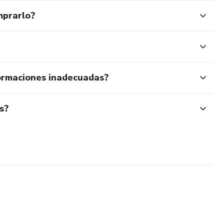
mprarlo?
ormaciones inadecuadas?
s?