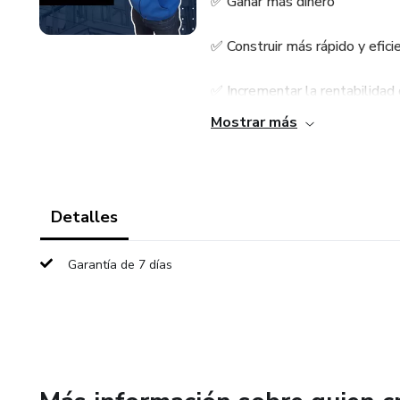
✅ Ganar más dinero
✅ Construir más rápido y efic
✅ Incrementar la rentabilidad
Mostrar más
Ideal para personas ambiciosas
futuro. Si te sientes frustrad
lograr más, este programa te p
Detalles
¿Qué aprenderás?
Garantía de 7 días
🔹 Dominar el sistema Steel 
🔹 Gestionar equipos de traba
🔹 Comunicarte efectivamente