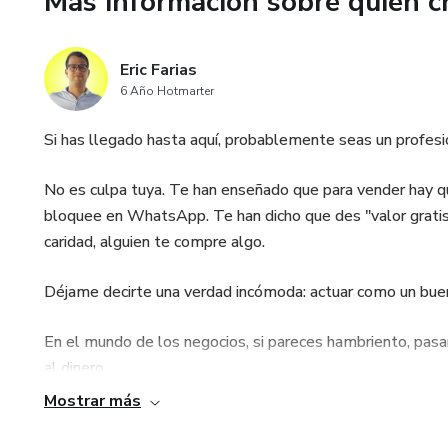
Más información sobre quien c
🔹 Ahorrar tiempo y mejorar l
Con un enfoque práctico, ami
Eric Farias
elimina las dudas y el miedo a
6 Año Hotmarter
asistencia 1-1 durante 3 mese
Si has llegado hasta aquí, probablemente seas un profesi
¿Estás listo para transformar
dar el salto!
No es culpa tuya. Te han enseñado que para vender hay que
bloquee en WhatsApp. Te han dicho que des "valor gratis"
caridad, alguien te compre algo.
Déjame decirte una verdad incómoda: actuar como un buen
En el mundo de los negocios, si pareces hambriento, pas
al dinero.
Mostrar más
Y para eso he creado cursos sobre marketing para vender m