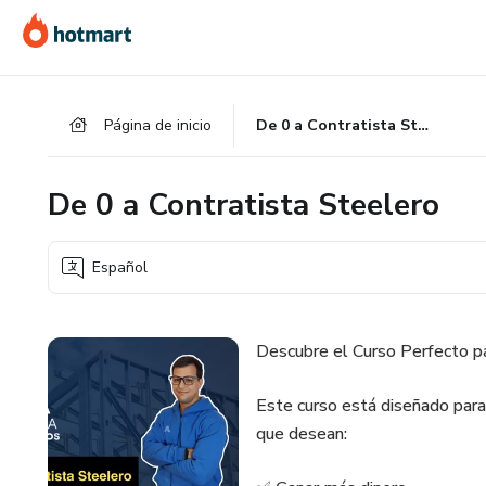
Ir
Ir
Ir
al
a
al
contenido
la
pie
principal
página
de
Página de inicio
De 0 a Contratista Steelero
de
página
pago
De 0 a Contratista Steelero
Español
Descubre el Curso Perfecto pa
Este curso está diseñado para 
que desean: