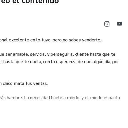
reó el contenido
a calidad de tus proyectos
gable y acompañado de mentorías personalizadas, este curso
 no obtener resultados, como tu primer cliente, garantizando
s para ayudarte en cualquier desafío que se te presente.
onal excelente en lo tuyo, pero no sabes venderte.
 tu negocio y alcanzar tus objetivos? ¡Este es el momento de
 ser amable, servicial y perseguir al cliente hasta que te
 hasta que te duela, con la esperanza de que algún día, por
 chico mata tus ventas.
arás hambre. La necesidad huele a miedo, y el miedo espanta
ás, no para likes.