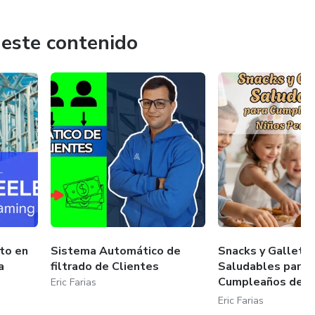
 este contenido
to en
Sistema Automático de
Snacks y Galleta
a
filtrado de Clientes
Saludables para
Cumpleaños de N
Eric Farias
Pequeñ...
Eric Farias