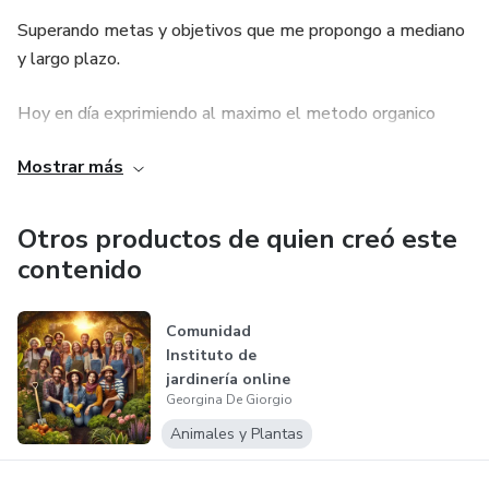
Superando metas y objetivos que me propongo a mediano
y largo plazo.
Hoy en día exprimiendo al maximo el metodo organico
para despegar con mucha fuerza al crashing, todos los dias
Mostrar más
aprendiendo algo nuevo y por supuesto divirtiendome
haciendo algo que me apasiona!
Otros productos de quien creó este
contenido
Comunidad
Instituto de
jardinería online
Georgina De Giorgio
Animales y Plantas