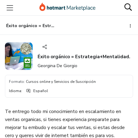
Ir
Ir
Ir
al
a
al
contenido
la
pie
principal
página
de
Éxito orgánico = Estrategia+Mentalidad.
de
página
pago
Éxito orgánico = Estrategia+Mentalidad.
Georgina De Giorgio
Formato
:
Cursos online y Servicios de Suscripción
Idioma
:
Español
Te entrego todo mi conocimiento en escalamiento en
ventas organicas, si tienes experiencia preparate para
mejorar tu embudo y escalar tus ventas, si estas desde
cero y queres vivir de internet también es para vos.