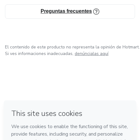
Preguntas frecuentes
El contenido de este producto no representa la opinión de Hotmart.
Si ves informaciones inadecuadas,
denúncialas aquí
en Ciudad de México
en Bogotá
en Amsterdam
en Madrid
en Belo Horizonte
Hecho con
❤