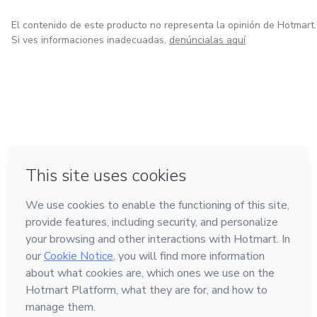
El contenido de este producto no representa la opinión de Hotmart.
Si ves informaciones inadecuadas,
denúncialas aquí
en Bogotá
en Amsterdam
en Madrid
en Ciudad de México
Hecho con
❤
en Belo Horizonte
Conoce Hotmart
Idioma
Español