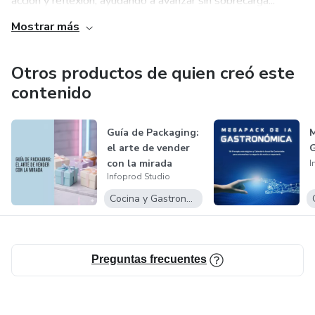
acción y reflexión, ayudando a avanzar sin sobrecarga...
Mostrar más
Otros productos de quien creó este
contenido
Guía de Packaging:
el arte de vender
con la mirada
I
Infoprod Studio
Cocina y Gastronomía
Preguntas frecuentes