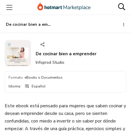
Ir
Ir
Ir
al
a
al
contenido
la
pie
principal
página
de
De cocinar bien a emprender
de
página
pago
De cocinar bien a emprender
Infoprod Studio
Formato
:
eBooks o Documentos
Idioma
:
Español
Este ebook está pensado para mujeres que saben cocinar y
desean emprender desde su casa, pero se sienten
confundidas, con miedo a invertir o sin saber por dónde
empezar. A través de una guía práctica, ejercicios simples y