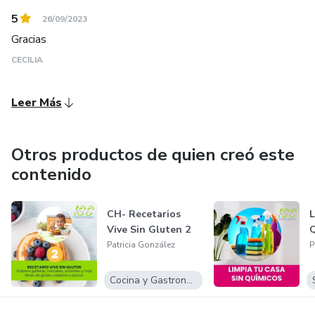
5
26/09/2023
Gracias
CECILIA
Leer Más
Otros productos de quien creó este
contenido
CH- Recetarios
L
Vive Sin Gluten 2
Q
Patricia González
P
Cocina y Gastronomía