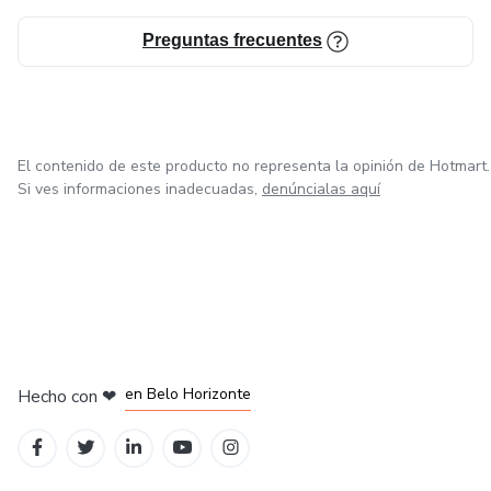
Preguntas frecuentes
El contenido de este producto no representa la opinión de Hotmart.
Si ves informaciones inadecuadas,
denúncialas aquí
en Ciudad de México
en Bogotá
en Amsterdam
en Madrid
en Belo Horizonte
Hecho con
❤