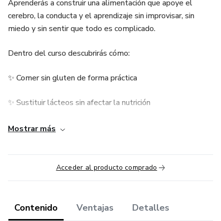
Aprenderás a construir una alimentación que apoye el
cerebro, la conducta y el aprendizaje sin improvisar, sin
miedo y sin sentir que todo es complicado.
Dentro del curso descubrirás cómo:
✨ Comer sin gluten de forma práctica
✨ Sustituir lácteos sin afectar la nutrición
✨ Entender vitaminas, minerales y apoyo neurológico
Mostrar más
✨ Usar aceites esenciales correctamente
Acceder al producto comprado
✨ Detectar ingredientes que alteran la regulación
✨ Romper la dependencia al azúcar
Contenido
Ventajas
Detalles