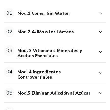
✨ Leer etiquetas como experta
01
Mod.1 Comer Sin Gluten
✨ Aplicar estrategias con niños selectivos
Además tendrás retos guiados, masterclass y una
02
Mod.2 Adiós a los Lácteos
biblioteca enorme de recetarios para que nunca te quedes
sin ideas.
03
Mod. 3 Vitaminas, Minerales y
Cuando sabes exactamente qué comprar, qué cocinar y qué
Aceites Esenciales
evitar,
la tranquilidad llega… y los cambios empiezan a notarse 🏡
04
Mod. 4 Ingredientes
Controversiales
✨
Este curso te da orden, claridad y un camino posible para
05
Mod.5 Eliminar Adicción al Azúcar
lograr avances reales en el día a día.