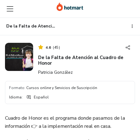
Ir
Ir
Ir
al
a
al
contenido
la
pie
principal
página
de
De la Falta de Atención al Cuadro de Honor
de
página
pago
4.6
(
45
)
De la Falta de Atención al Cuadro de
Honor
Patricia González
Formato
:
Cursos online y Servicios de Suscripción
Idioma
:
Español
Cuadro de Honor es el programa donde pasamos de la
información 👉 a la implementación real en casa.