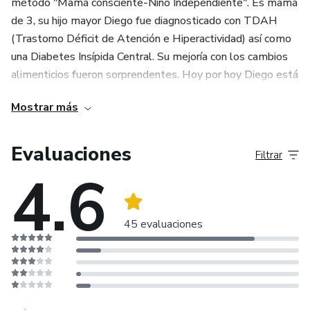
método "Mamá consciente-Niño Independiente". Es mamá
de 3, su hijo mayor Diego fue diagnosticado con TDAH
(Trastorno Déficit de Atención e Hiperactividad) así como
una Diabetes Insípida Central. Su mejoría con los cambios
alimenticios fueron sorprendentes. Hoy por hoy Diego está
libre de medicamentos y fue dado de alta por su médicos.
Mostrar más
Con mucho esfuerzo y perseverancia Diego ha logrado
llegar al Cuadro de Honor en su escuela.
Evaluaciones
Filtrar
4.6
45 evaluaciones