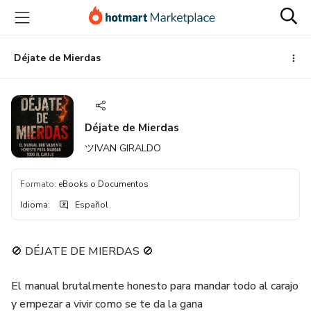
Ir
Ir
Ir
al
a
al
contenido
la
pie
principal
página
de
Déjate de Mierdas
de
página
pago
Déjate de Mierdas
ツIVAN GIRALDO
Formato
:
eBooks o Documentos
Idioma
:
Español
🚫 DÉJATE DE MIERDAS 🚫
El manual brutalmente honesto para mandar todo al carajo
y empezar a vivir como se te da la gana