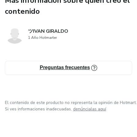
Más información sobre quien creó el
Vas a encontrar verdad cruda, humor sarcástico, ejemplos
contenido
reales y una sola intención:
Que mandes a la mierda lo que te frena y empieces a vivir
ツIVAN GIRALDO
como TÚ quieres.
1 Año Hotmarter
Este libro es para ti si:
Estás harto de postergar tu vida.
Preguntas frecuentes
Quieres tomar decisiones sin pedir permiso.
Necesitas una dosis de verdad sin azúcar.
El contenido de este producto no representa la opinión de Hotmart.
Si ves informaciones inadecuadas,
denúncialas aquí
Te gusta el estilo directo, sin filtros y con cojones.
¿Qué vas a encontrar dentro?