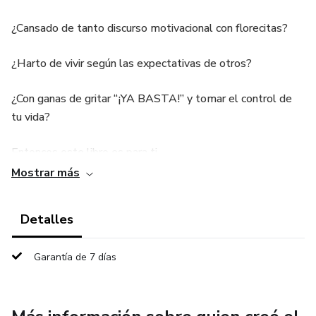
¿Cansado de tanto discurso motivacional con florecitas?
¿Harto de vivir según las expectativas de otros?
¿Con ganas de gritar “¡YA BASTA!” y tomar el control de
tu vida?
Entonces este libro es para ti.
Mostrar más
DÉJATE DE MIERDAS no es un libro de autoayuda
tradicional.
Detalles
Es un despertador en forma de puñetazo verbal, una
Garantía de 7 días
sacudida directa a tu ego, tus excusas y tu miedo.
Aquí no vas a encontrar frases vacías ni consejos tibios.