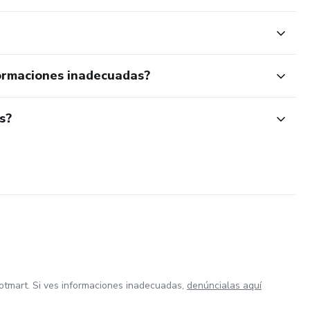
ormaciones inadecuadas?
s?
otmart. Si ves informaciones inadecuadas,
denúncialas aquí