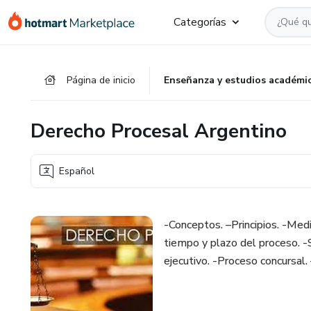
Ir
Ir
Ir
Categorías
al
a
al
contenido
la
pie
principal
página
de
Página de inicio
Enseñanza y estudios académi
de
página
pago
Derecho Procesal Argentino
Español
-Conceptos. –Principios. -Med
tiempo y plazo del proceso. -S
ejecutivo. -Proceso concursal