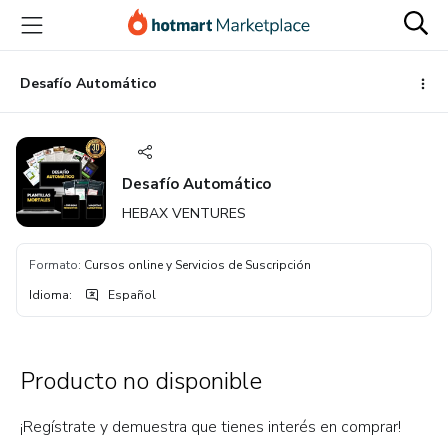
Ir
Ir
Ir
al
a
al
contenido
la
pie
principal
página
de
Desafío Automático
de
página
pago
Desafío Automático
HEBAX VENTURES
Formato
:
Cursos online y Servicios de Suscripción
Idioma
:
Español
Producto no disponible
¡Regístrate y demuestra que tienes interés en comprar!