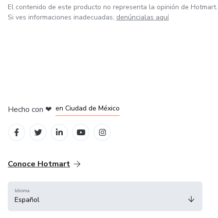
El contenido de este producto no representa la opinión de Hotmart.
Si ves informaciones inadecuadas,
denúncialas aquí
en Bogotá
en Amsterdam
en Madrid
en Ciudad de México
Hecho con
❤
en Belo Horizonte
Conoce Hotmart
Idioma
Español