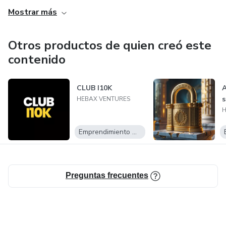
Mostrar más
Otros productos de quien creó este
contenido
CLUB I10K
A
s
HEBAX VENTURES
H
Emprendimiento Digital
Preguntas frecuentes