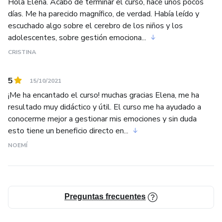
Hola Elena. Acabo de terminar el curso, hace unos pocos
Gracias por estar ahí.
días. Me ha parecido magnífico, de verdad. Había leído y
escuchado algo sobre el cerebro de los niños y los
adolescentes, sobre gestión emociona...
CRISTINA
5
15/10/2021
¡Me ha encantado el curso! muchas gracias Elena, me ha
resultado muy didáctico y útil. El curso me ha ayudado a
conocerme mejor a gestionar mis emociones y sin duda
esto tiene un beneficio directo en...
NOEMÍ
Preguntas frecuentes