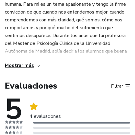
humana. Para mi es un tema apasionante y tengo la firme
convicción de que cuando nos entendemos mejor, cuando
comprendemos con más claridad, qué somos, cómo nos
comportamos y por qué mucho del sufrimiento que
sentimos desaparece. Durante los años que fui profesora
del Máster de Psicología Clinica de la Universidad
Autónoma de Madrid, solía decir a los alumnos que buena
parte del trabajo de un psicólogo en la consulta consiste
Mostrar más
en enseñar a una persona normal qué es una persona
normal. Con esto quería hacerles ver la importancia de la
psicoeducación y de lo esencial que resulta tener un buen
Evaluaciones
Filtrar
modelo científico, basado en la investigación y la evidencia
5
para ayudar a mejorar la vida de las personas. La formación
que ofreceré en mis cursos obedece a esa motivación;
divulgar conocimientos sólidos y estrategias y habilidades
4 evaluaciones
concretas que te ayuden a vivir mejor. Me nutro de la
psicología Cognitivo-Conductual, la que ha conseguido