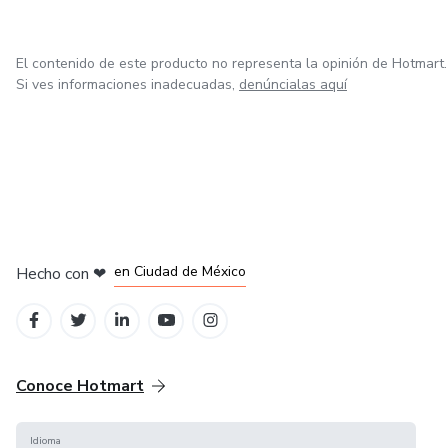
El contenido de este producto no representa la opinión de Hotmart.
Si ves informaciones inadecuadas,
denúncialas aquí
en Bogotá
en Amsterdam
en Madrid
en Ciudad de México
Hecho con
❤
en Belo Horizonte
Conoce Hotmart
Idioma