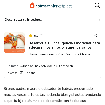
Ir
Ir
Ir
al
a
al
contenido
la
pie
principal
página
de
Desarrolla tu Inteligencia Emocional para educar niños emocionalmente sanos
de
página
pago
5.0
(
4
)
Desarrolla tu Inteligencia Emocional para
educar niños emocionalmente sanos
Elena Domínguez Jorge. Psicóloga Clínica.
Formato
:
Cursos online y Servicios de Suscripción
Idioma
:
Español
Si eres padre, madre o educador te habrás preguntado
muchas veces si lo estás haciendo bien y si estás ayudando
a que tu hijo o alumno se desarrolle con todas sus