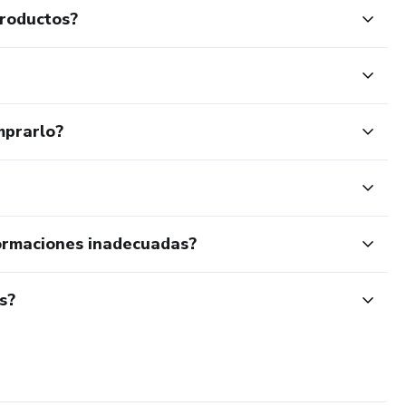
productos?
mprarlo?
ormaciones inadecuadas?
s?