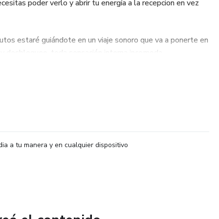
esitas poder verlo y abrir tu energía a la recepcion en vez
tos estaré guiándote en un viaje sonoro que va a ponerte en
 y desbloqueo, toda sensación interna incomoda
dad y una sensación de paz y prosperidad que te permitirá
o.
uine el proceso de años o meses, te mereces esta
te pleno otra vez!
dia a tu manera y en cualquier dispositivo