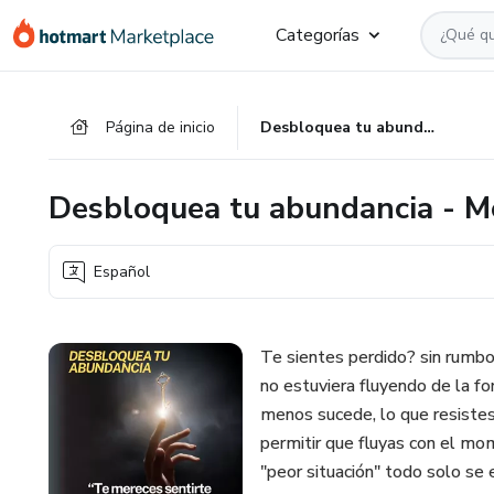
Ir
Ir
Ir
Categorías
al
a
al
contenido
la
pie
principal
página
de
Página de inicio
Desbloquea tu abundancia - Meditación
de
página
pago
Desbloquea tu abundancia - M
Español
Te sientes perdido? sin rumbo
no estuviera fluyendo de la f
menos sucede, lo que resistes 
permitir que fluyas con el mo
"peor situación" todo solo se