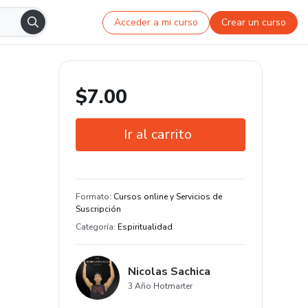
Acceder a mi curso
Crear un curso
$7.00
Ir al carrito
Garantía de 7 días
Estudia a tu manera y en cualquier
Formato
:
Cursos online y Servicios de
dispositivo
Suscripción
Categoría
:
Espiritualidad
Nicolas Sachica
3 Año Hotmarter