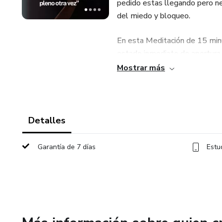
pedido estas llegando pero nec
del miedo y bloqueo.
En esta Meditación de 15 minu
estado inmediato de apertura
desaparecerá y te traerá clari
Mostrar más
recordar tu esencia y tu camin
No dejes que un momento, arr
meditación, te mereces sentir
Detalles
Garantía de 7 días
Estu