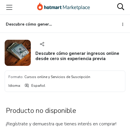
Ir
Ir
Ir
al
a
al
contenido
la
pie
principal
página
de
Descubre cómo generar ingresos online desde cero sin experiencia previa
de
página
pago
Descubre cómo generar ingresos online
desde cero sin experiencia previa
Formato
:
Cursos online y Servicios de Suscripción
Idioma
:
Español
Producto no disponible
¡Regístrate y demuestra que tienes interés en comprar!