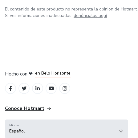
El contenido de este producto no representa la opinión de Hotmart.
Si ves informaciones inadecuadas,
denúncialas aquí
en Ciudad de México
en Bogotá
en Amsterdam
en Madrid
en Belo Horizonte
Hecho con
❤
Conoce Hotmart
Idioma
Español