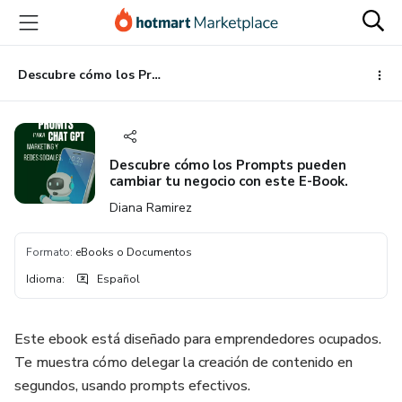
Ir
Ir
Ir
al
a
al
contenido
la
pie
principal
página
de
Descubre cómo los Prompts pueden cambiar tu negocio con este E-Book.
de
página
pago
Descubre cómo los Prompts pueden
cambiar tu negocio con este E-Book.
Diana Ramirez
Formato
:
eBooks o Documentos
Idioma
:
Español
Este ebook está diseñado para emprendedores ocupados.
Te muestra cómo delegar la creación de contenido en
segundos, usando prompts efectivos.