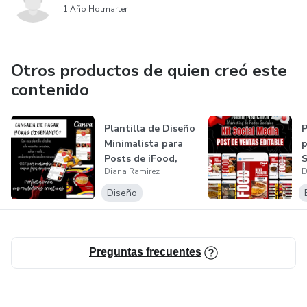
1 Año Hotmarter
Otros productos de quien creó este
contenido
Plantilla de Diseño
P
Minimalista para
p
Posts de iFood,
S
Diana Ramirez
D
Instagr...
Diseño
Preguntas frecuentes