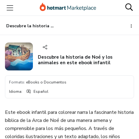
Ir
Ir
Ir
al
a
al
contenido
la
pie
principal
página
de
Descubre la historia de Noé y los animales en este ebook infantil
de
página
pago
Descubre la historia de Noé y los
animales en este ebook infantil
Formato
:
eBooks o Documentos
Idioma
:
Español
Este ebook infantil para colorear narra la fascinante historia
bíblica de la Arca de Noé de una manera amena y
comprensible para los más pequeños. A través de
coloridas ilustraciones y un texto adaptado, los niños