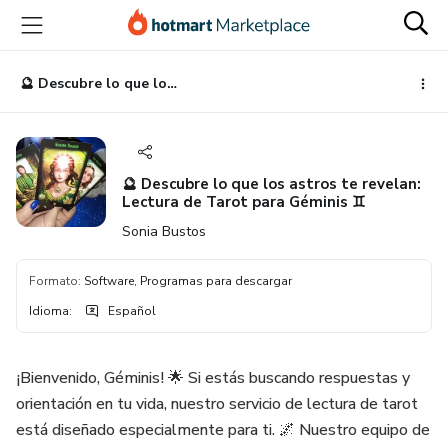
Ir
Ir
Ir
al
a
al
contenido
la
pie
principal
página
de
🔮 Descubre lo que los astros te revelan: Lectura de Tarot para Géminis ♊
de
página
pago
🔮 Descubre lo que los astros te revelan:
Lectura de Tarot para Géminis ♊
Sonia Bustos
Formato
:
Software, Programas para descargar
Idioma
:
Español
¡Bienvenido, Géminis! 🌟 Si estás buscando respuestas y
orientación en tu vida, nuestro servicio de lectura de tarot
está diseñado especialmente para ti. 🌌 Nuestro equipo de