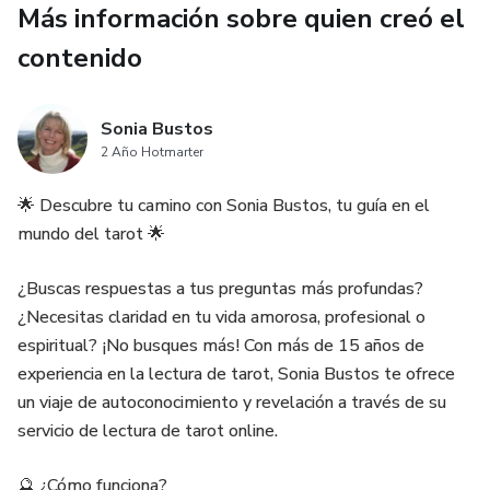
Más información sobre quien creó el
¿Cómo Funciona?
contenido
Reserva tu Sesión 🗓️: Contacta con nosotros al ☎ (+34)
Sonia Bustos
932 995 463 o visita nuestro sitio web para programar tu
2 Año Hotmarter
lectura de tarot personalizada.
🌟 Descubre tu camino con Sonia Bustos, tu guía en el
Conexión Personal 💬: Durante la sesión, te conectamos
mundo del tarot 🌟
con un lector de tarot que comprende tus necesidades y
energías.
¿Buscas respuestas a tus preguntas más profundas?
¿Necesitas claridad en tu vida amorosa, profesional o
Respuestas Profundas 🌌: A medida que las cartas se
espiritual? ¡No busques más! Con más de 15 años de
revelan, recibirás información que te permitirá abordar tus
experiencia en la lectura de tarot, Sonia Bustos te ofrece
inquietudes más apremiantes.
un viaje de autoconocimiento y revelación a través de su
servicio de lectura de tarot online.
Guiando tu Destino con Sabiduría 🔍🌠
🔮 ¿Cómo funciona?