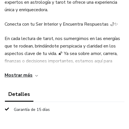
expertos en astrología y tarot te ofrece una experiencia
única y enriquecedora.
Conecta con tu Ser Interior y Encuentra Respuestas 🌙✨
En cada lectura de tarot, nos sumergimos en las energías
que te rodean, brindándote perspicacia y claridad en los
aspectos clave de tu vida. 🌠 Ya sea sobre amor, carrera,
finanzas o decisiones importantes, estamos aquí para
iluminar tu camino.
Mostrar más
Abriendo Caminos hacia el Futuro 🛤️🔮
Detalles
Visualiza tus senderos futuros a través de las cartas del
tarot. Cada elección que hagas puede influir en tus
Garantía de 15 días
experiencias venideras. Nuestro equipo no solo te
proporciona predicciones, sino también el poder de tomar
decisiones informadas. 💪✨