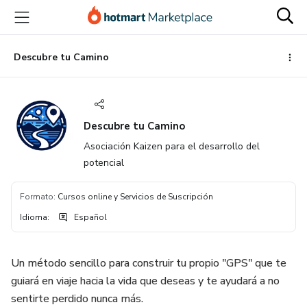
Ir
Ir
Ir
al
a
al
contenido
la
pie
principal
página
de
Descubre tu Camino
de
página
pago
Descubre tu Camino
Asociación Kaizen para el desarrollo del
potencial
Formato
:
Cursos online y Servicios de Suscripción
Idioma
:
Español
Un método sencillo para construir tu propio "GPS" que te
guiará en viaje hacia la vida que deseas y te ayudará a no
sentirte perdido nunca más.