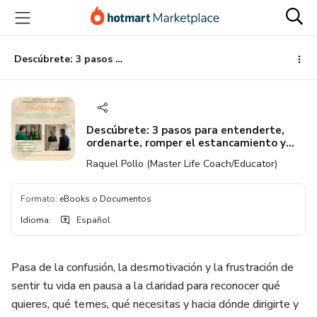
Ir
Ir
Ir
al
a
al
contenido
la
pie
principal
página
de
Descúbrete: 3 pasos para entenderte, ordenarte, romper el estancamiento y avanzar
de
página
pago
Descúbrete: 3 pasos para entenderte,
ordenarte, romper el estancamiento y
avanzar
Raquel Pollo (Master Life Coach/Educator)
Formato
:
eBooks o Documentos
Idioma
:
Español
Pasa de la confusión, la desmotivación y la frustración de
sentir tu vida en pausa a la claridad para reconocer qué
quieres, qué temes, qué necesitas y hacia dónde dirigirte y