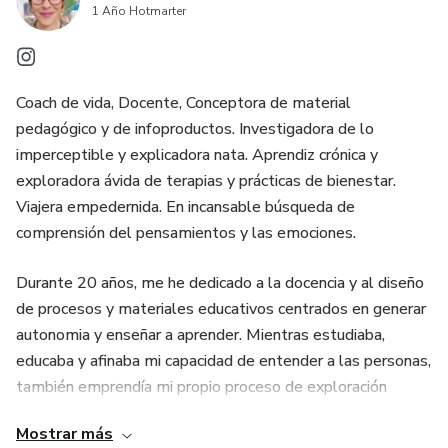
1 Año Hotmarter
Coach de vida, Docente, Conceptora de material
pedagógico y de infoproductos. Investigadora de lo
imperceptible y explicadora nata. Aprendiz crónica y
exploradora ávida de terapias y prácticas de bienestar.
Viajera empedernida. En incansable búsqueda de
comprensión del pensamientos y las emociones.
Durante 20 años, me he dedicado a la docencia y al diseño
de procesos y materiales educativos centrados en generar
autonomia y enseñar a aprender. Mientras estudiaba,
educaba y afinaba mi capacidad de entender a las personas,
también emprendía mi propio proceso de exploración
personal. Movida por mi mente curiosa e inquieta, por
Mostrar más
heridas emocionales, miedos, estados depresivos agudos,