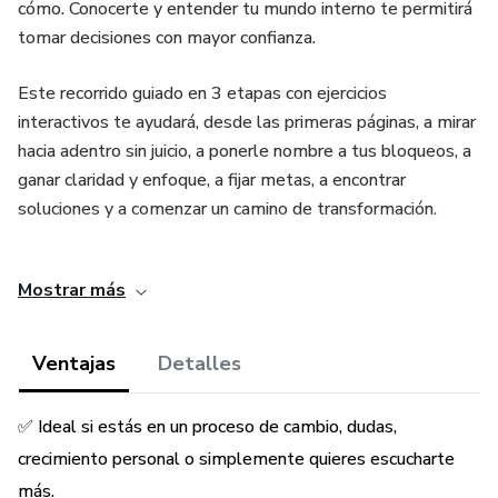
cómo. Conocerte y entender tu mundo interno te permitirá
tomar decisiones con mayor confianza.
Este recorrido guiado en 3 etapas con ejercicios
interactivos te ayudará, desde las primeras páginas, a mirar
hacia adentro sin juicio, a ponerle nombre a tus bloqueos, a
ganar claridad y enfoque, a fijar metas, a encontrar
soluciones y a comenzar un camino de transformación.
Paso 1: Diagnóstico Personal
Mostrar más
Paso 2: Identificando el Malestar Invisible
Ventajas
Detalles
Paso 3: Proyectando tu Vida Deseada (Visión + Acción)
✅ Ideal si estás en un proceso de cambio, dudas,
crecimiento personal o simplemente quieres escucharte
más.