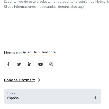
El contenido de este producto no representa la opinión de Hotmart.
Si ves informaciones inadecuadas,
denúncialas aquí
en Ciudad de México
en Bogotá
en Amsterdam
en Madrid
en Belo Horizonte
Hecho con
❤
Conoce Hotmart
Idioma
Español