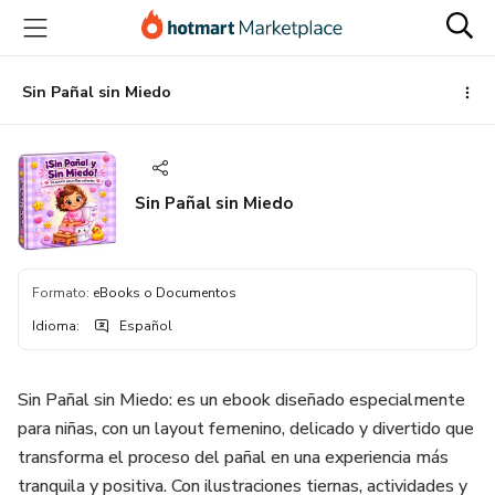
Ir
Ir
Ir
al
a
al
contenido
la
pie
principal
página
de
Sin Pañal sin Miedo
de
página
pago
Sin Pañal sin Miedo
Formato
:
eBooks o Documentos
Idioma
:
Español
Sin Pañal sin Miedo: es un ebook diseñado especialmente
para niñas, con un layout femenino, delicado y divertido que
transforma el proceso del pañal en una experiencia más
tranquila y positiva. Con ilustraciones tiernas, actividades y