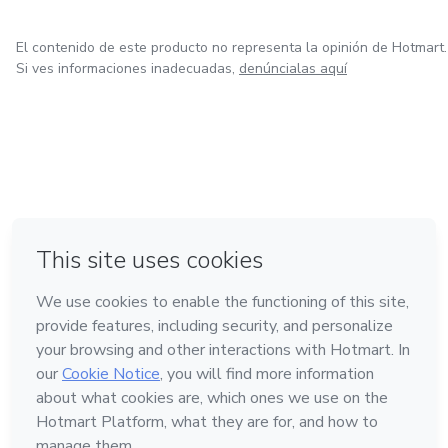
El contenido de este producto no representa la opinión de Hotmart.
Si ves informaciones inadecuadas,
denúncialas aquí
en Bogotá
en Amsterdam
en Madrid
en Ciudad de México
Hecho con
❤
en Belo Horizonte
Conoce Hotmart
Idioma
Español