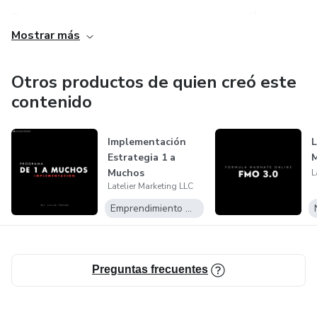
Pronto lanzaremos nuestra academia de educación en
Mostrar más
formato suscripción donde las personas podran aprender
todo lo necesario para tener un negocio digital exitoso.
Otros productos de quien creó este
contenido
Implementación
L
Estrategia 1 a
M
Muchos
L
Latelier Marketing LLC
Emprendimiento Digital
Preguntas frecuentes