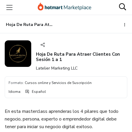
Ir
Ir
Ir
al
a
al
contenido
la
pie
principal
página
de
Hoja De Ruta Para Atraer Clientes Con Sesión 1 a 1
de
página
pago
Hoja De Ruta Para Atraer Clientes Con
Sesión 1 a 1
Latelier Marketing LLC
Formato
:
Cursos online y Servicios de Suscripción
Idioma
:
Español
En esta masterclass aprenderas los 4 pilares que todo
negocio, persona, experto o emprendedor digital debe
tener para iniciar su negocio digital exitoso.