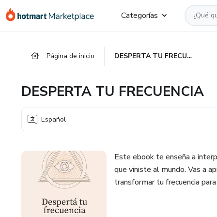
Ir
Ir
Ir
Categorías
al
a
al
contenido
la
pie
principal
página
de
Página de inicio
DESPERTA TU FRECUENCIA
de
página
pago
DESPERTA TU FRECUENCIA
Español
Este ebook te enseña a interp
que viniste al mundo. Vas a a
transformar tu frecuencia par