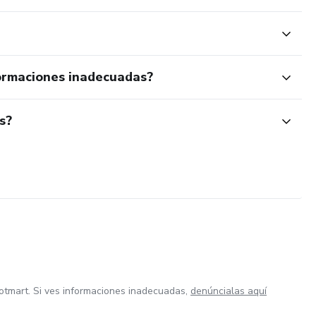
ormaciones inadecuadas?
s?
otmart. Si ves informaciones inadecuadas,
denúncialas aquí