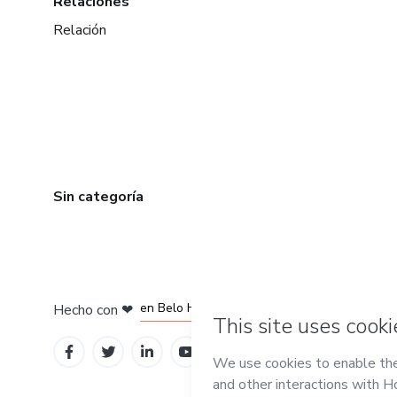
Relaciones
Relación
Sin categoría
en Ciudad de México
en Bogotá
en Amsterdam
en Madrid
en Belo Horizonte
Hecho con
❤
Conoce Hotmart