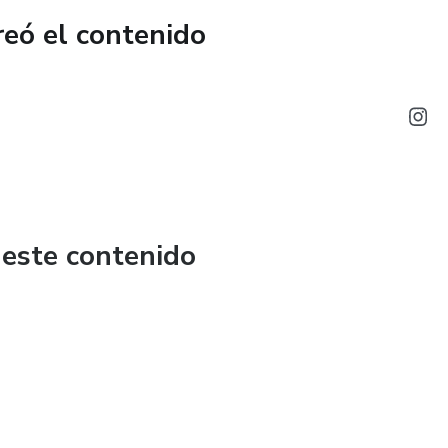
reó el contenido
lantarte desde una reconstrucción libre, motivada y fortalecida.
camente, pero tu reconstrucción empieza hoy. ¡Es momento
 este contenido