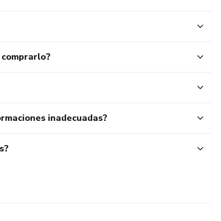
 comprarlo?
ormaciones inadecuadas?
s?