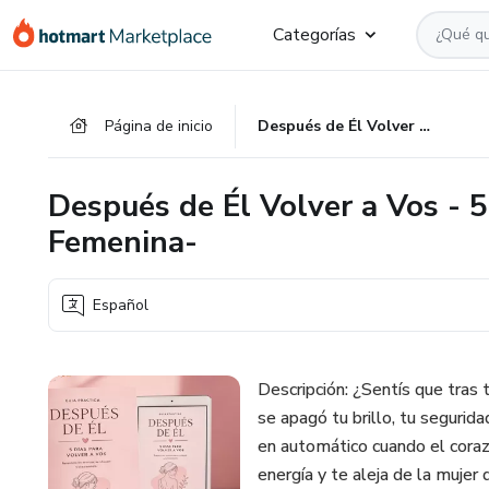
Ir
Ir
Ir
Categorías
al
a
al
contenido
la
pie
principal
página
de
Página de inicio
Después de Él Volver a Vos - 5 Días de Reconstrucción Femenina-
de
página
pago
Después de Él Volver a Vos - 
Femenina-
Español
Descripción: ¿Sentís que tras 
se apagó tu brillo, tu seguri
en automático cuando el coraz
energía y te aleja de la mujer