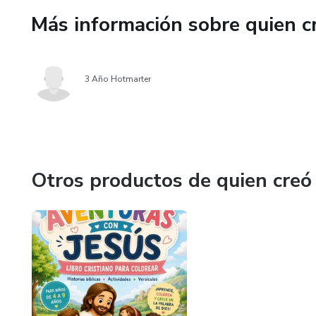
Más información sobre quien c
​Dejar atrás la tristeza para p
​El dolor no desaparece mági
3 Año Hotmarter
de volver a elegirte!
Otros productos de quien creó