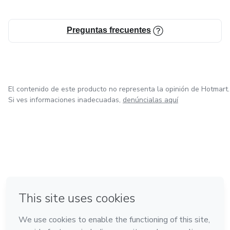
Preguntas frecuentes
El contenido de este producto no representa la opinión de Hotmart.
Si ves informaciones inadecuadas,
denúncialas aquí
en Ciudad de México
en Bogotá
en Amsterdam
en Madrid
en Belo Horizonte
Hecho con
❤