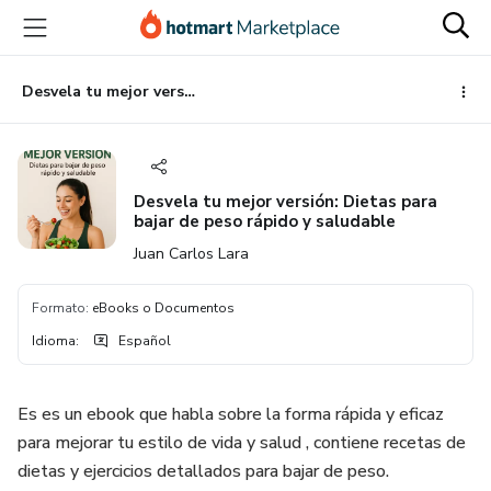
Ir
Ir
Ir
al
a
al
contenido
la
pie
principal
página
de
Desvela tu mejor versión: Dietas para bajar de peso rápido y saludable
de
página
pago
Desvela tu mejor versión: Dietas para
bajar de peso rápido y saludable
Juan Carlos Lara
Formato
:
eBooks o Documentos
Idioma
:
Español
Es es un ebook que habla sobre la forma rápida y eficaz
para mejorar tu estilo de vida y salud , contiene recetas de
dietas y ejercicios detallados para bajar de peso.