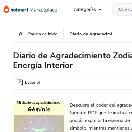
Ir
Ir
Ir
Categorías
al
a
al
contenido
la
pie
principal
página
de
Página de inicio
Diario de Agradecimiento Zodiacal GEMINIS : Conecta con Tu Energía Interior
de
página
pago
Diario de Agradecimiento Zodi
Energía Interior
Español
Descubre el poder del agradeci
formato PDF que te invita a co
podrás explorar la esencia de 
símbolo, mientras mantienes un