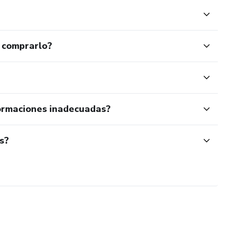
 comprarlo?
ormaciones inadecuadas?
s?