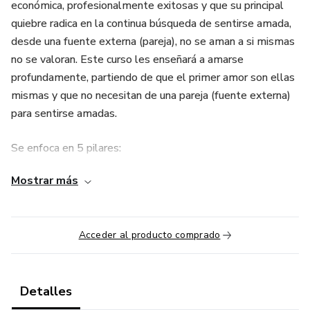
económica, profesionalmente exitosas y que su principal
quiebre radica en la continua búsqueda de sentirse amada,
desde una fuente externa (pareja), no se aman a si mismas
no se valoran. Este curso les enseñará a amarse
profundamente, partiendo de que el primer amor son ellas
mismas y que no necesitan de una pareja (fuente externa)
para sentirse amadas.
Se enfoca en 5 pilares:
Mostrar más
1. Modulo Introductorio
2. Sé la líder de tu vida
Acceder al producto comprado
3. Una mujer libre y exitosa
4. Mujer visionaria
Detalles