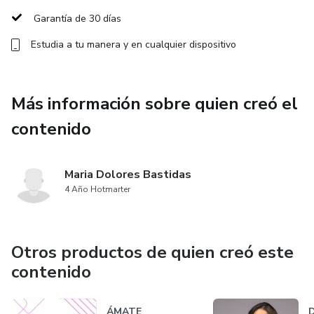
5. El poder de la influencia
Garantía de 30 días
Estudia a tu manera y en cualquier dispositivo
Cada modulo tiene 4 sub módulos, el info producto tiene
una duración de 5 semanas.
Más información sobre quien creó el
contenido
Maria Dolores Bastidas
4 Año Hotmarter
Otros productos de quien creó este
contenido
ÁMATE
D