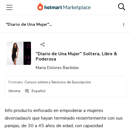
Ir
Ir
Ir
al
a
al
contenido
la
pie
principal
página
de
"Diario de Una Mujer" Soltera, Libre & Poderosa
de
página
pago
"Diario de Una Mujer" Soltera, Libre &
Poderosa
Maria Dolores Bastidas
Formato
:
Cursos online y Servicios de Suscripción
Idioma
:
Español
Info producto enfocado en empoderar a mujeres
divorciadas/o que hayan terminado recientemente con sus
parejas, de 30 a 45 años de edad, con capacidad