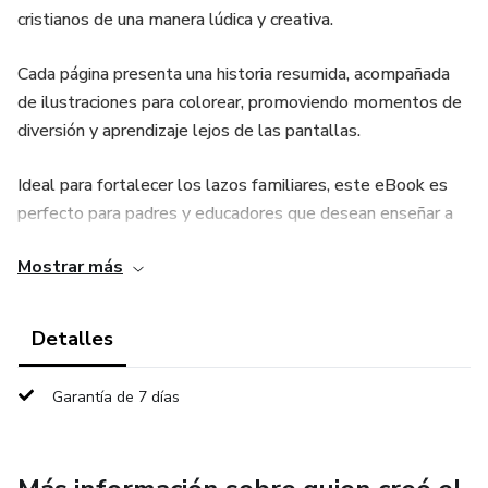
cristianos de una manera lúdica y creativa.
Cada página presenta una historia resumida, acompañada
de ilustraciones para colorear, promoviendo momentos de
diversión y aprendizaje lejos de las pantallas.
Ideal para fortalecer los lazos familiares, este eBook es
perfecto para padres y educadores que desean enseñar a
sus hijos sobre la Palabra de Dios de una manera atractiva
Mostrar más
e inolvidable!
Detalles
Garantía de 7 días