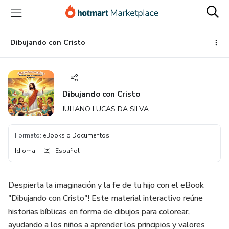
Ir
Ir
Ir
al
a
al
contenido
la
pie
principal
página
de
Dibujando con Cristo
de
página
pago
Dibujando con Cristo
JULIANO LUCAS DA SILVA
Formato
:
eBooks o Documentos
Idioma
:
Español
Despierta la imaginación y la fe de tu hijo con el eBook
"Dibujando con Cristo"! Este material interactivo reúne
historias bíblicas en forma de dibujos para colorear,
ayudando a los niños a aprender los principios y valores