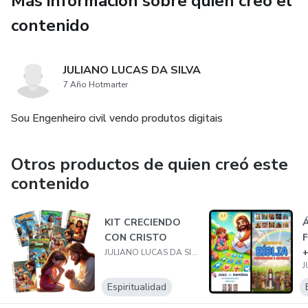
Más información sobre quien creó el
contenido
JULIANO LUCAS DA SILVA
7 Año Hotmarter
Sou Engenheiro civil vendo produtos digitais
Otros productos de quien creó este
contenido
KIT CRECIENDO
CON CRISTO
F
+
JULIANO LUCAS DA SILVA
Espiritualidad