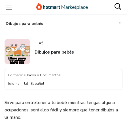
Ir
Ir
Ir
al
a
al
contenido
la
pie
principal
página
de
Dibujos para bebés
de
página
pago
Dibujos para bebés
Formato
:
eBooks o Documentos
Idioma
:
Español
Sirve para entretener a tu bebé mientras tengas alguna
ocupaciones, será algo fácil y siempre que tener dibujos a
la mano.