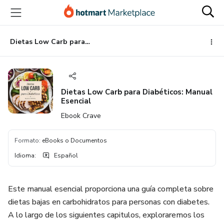
Ir
Ir
Ir
al
a
al
contenido
la
pie
principal
página
de
Dietas Low Carb para Diabéticos: Manual Esencial
de
página
pago
Dietas Low Carb para Diabéticos: Manual
Esencial
Ebook Crave
Formato
:
eBooks o Documentos
Idioma
:
Español
Este manual esencial proporciona una guía completa sobre
dietas bajas en carbohidratos para personas con diabetes.
A lo largo de los siguientes capitulos, exploraremos los