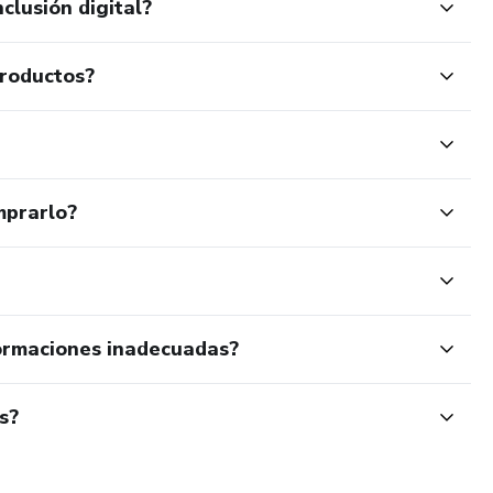
clusión digital?
no de la Academia #1 de Latinoamérica.
productos?
mprarlo?
ormaciones inadecuadas?
s?