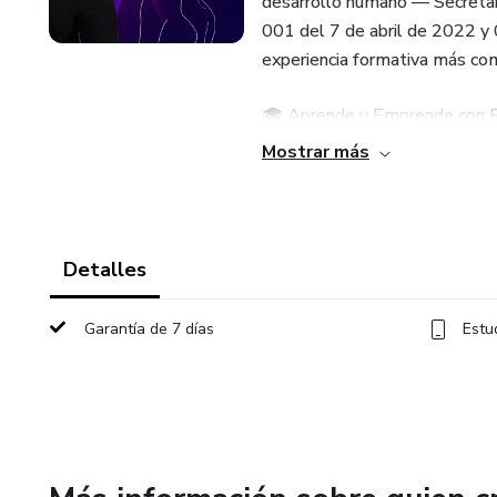
desarrollo humano — Secretarí
001 del 7 de abril de 2022 y 
experiencia formativa más comp
🎓 Aprende y Emprende con Fl
Mostrar más
Un diplomado diseñado para el
Morfofisiología aplicada a la e
Detalles
DLM – Linfoterapia – Post op
Garantía de 7 días
Estu
Electroestética facial y corpor
Maderoterapia Colors Avanza
Tratamiento de esteticismos 