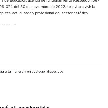
a de Educación, licencia de funcionamiento Resolución 06-
06-021 del 30 de noviembre de 2022, te invita a vivir la
leta, actualizada y profesional del sector estético.
or de Liz
evar tu carrera en 7 módulos formativos de alto nivel:
stética
eratorios
dia a tu manera y en cualquier dispositivo
al
da Face & Body
faciales