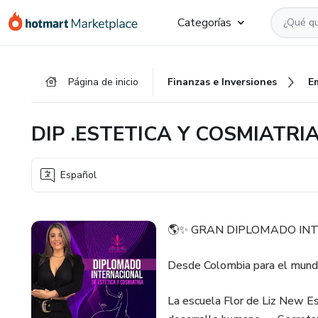
Ir
Ir
Ir
Categorías
al
a
al
contenido
la
pie
principal
página
de
Página de inicio
Finanzas e Inversiones
E
de
página
pago
DIP .ESTETICA Y COSMIATRI
Español
🌎✨ GRAN DIPLOMADO INT
Desde Colombia para el mund
La escuela Flor de Liz New Est