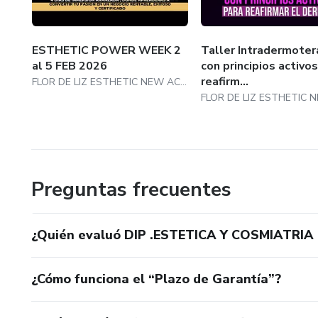
✔ Certificado del Gran Diplom
✔ Tarjeta Profesional avalada
ESTHETIC POWER WEEK 2
Taller Intradermoter
al 5 FEB 2026
con principios activo
✔ Acceso a Grupos VIP en W
reafirm...
FLOR DE LIZ ESTHETIC NEW ACADEMY SAS
✔ Participación en la Gran Cla
👩‍⚕️ ¿Eres esteticista, cosme
Si deseas actualizar tus cono
Preguntas frecuentes
Este diplomado es para ti.
¿Quién evaluó DIP .ESTETICA Y COSMIATRIA
🇨🇴✨ Estudia en la mejor es
¿Cómo funciona el “Plazo de Garantía”?
Colombia para el mundo.