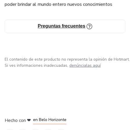
poder brindar al mundo entero nuevos conocimientos
Preguntas frecuentes
El contenido de este producto no representa la opinión de Hotmart.
Si ves informaciones inadecuadas,
denúncialas aquí
en Ciudad de México
en Bogotá
en Amsterdam
en Madrid
en Belo Horizonte
Hecho con
❤