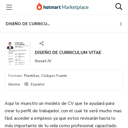
Ir
Ir
Ir
al
a
al
contenido
la
pie
principal
página
de
DISEÑO DE CURRICULUM VITAE
de
página
pago
DISEÑO DE CURRICULUM VITAE
Jhoset JV
Formato
:
Plantillas, Códigos Fuente
Idioma
:
Español
Aquí te muestro un modelo de CV que te ayudará para
crear tu perfil de trabajador, con el cual te será mucho mas
fácil acceder a empleos ya que estos revisarán hasta lo
más importante de tu vida como profesional capacitado.