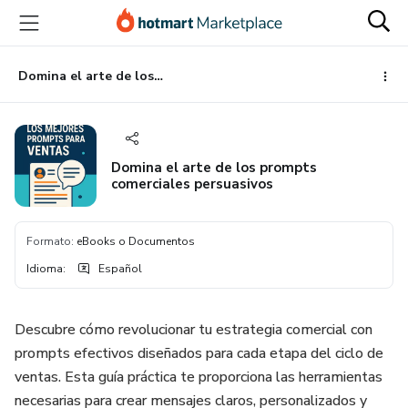
Ir
Ir
Ir
al
a
al
contenido
la
pie
principal
página
de
Domina el arte de los prompts comerciales persuasivos
de
página
pago
Domina el arte de los prompts
comerciales persuasivos
Formato
:
eBooks o Documentos
Idioma
:
Español
Descubre cómo revolucionar tu estrategia comercial con
prompts efectivos diseñados para cada etapa del ciclo de
ventas. Esta guía práctica te proporciona las herramientas
necesarias para crear mensajes claros, personalizados y