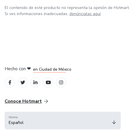
El contenido de este producto no representa la opinión de Hotmart.
Si ves informaciones inadecuadas,
denúncialas aquí
en Bogotá
Hecho con
❤
en Ciudad de México
en Belo Horizonte
en Amsterdam
en Madrid
Conoce Hotmart
Idioma
Español