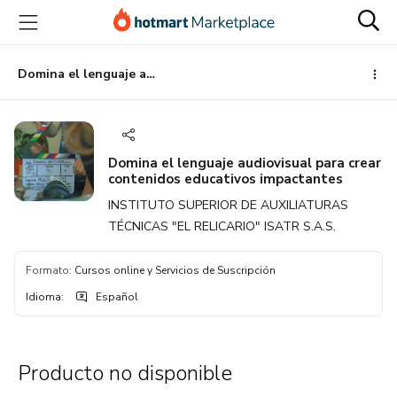
Ir
Ir
Ir
al
a
al
contenido
la
pie
principal
página
de
Domina el lenguaje audiovisual para crear contenidos educativos impactantes
de
página
pago
Domina el lenguaje audiovisual para crear
contenidos educativos impactantes
INSTITUTO SUPERIOR DE AUXILIATURAS
TÉCNICAS "EL RELICARIO" ISATR S.A.S.
Formato
:
Cursos online y Servicios de Suscripción
Idioma
:
Español
Producto no disponible