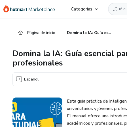
Ir
Ir
Ir
Categorías
al
a
al
contenido
la
pie
principal
página
de
Página de inicio
Domina la IA: Guía esencial para universitarios y jóvenes profesionales
de
página
pago
Domina la IA: Guía esencial par
profesionales
Español
Esta guía práctica de Intelige
universitarios y jóvenes profe
El manual ofrece una introducc
académicos y profesionales, p