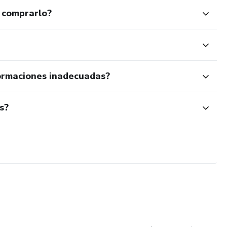
 comprarlo?
ormaciones inadecuadas?
s?