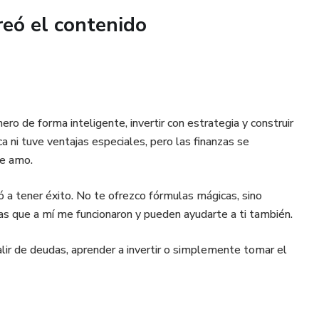
ero es tu guía definitiva para empezar desde cero y construir
reó el contenido
herramientas, plantillas y afirmaciones.
o de forma inteligente, invertir con estrategia y construir
ca ni tuve ventajas especiales, pero las finanzas se
ue amo.
a tener éxito. No te ofrezco fórmulas mágicas, sino
as que a mí me funcionaron y pueden ayudarte a ti también.
alir de deudas, aprender a invertir o simplemente tomar el