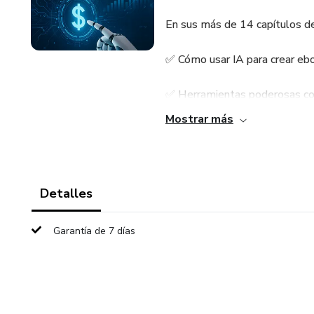
En sus más de 14 capítulos de
✅ Cómo usar IA para crear ebo
✅ Herramientas poderosas co
Mostrar más
✅ Modelos de ingreso para ve
✅ Cómo construir tu marca pe
Detalles
✅ Cómo escalar tu sistema y 
Garantía de 7 días
✅ Errores que debes evitar y
Ya no necesitas ser experto en
y usar las herramientas correc