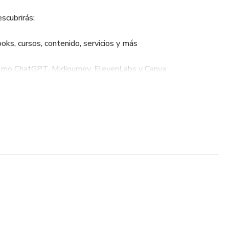
scubrirás:
oks, cursos, contenido, servicios y más
mo ChatGPT, Midjourney, ElevenLabs y Canva
nder productos propios o como afiliado
rsonal con IA
generar ingresos pasivos
 mentalidad para mantenerte en el juego
 tecnología. Solo necesitas enfocarte, seguir el paso a paso
tas.