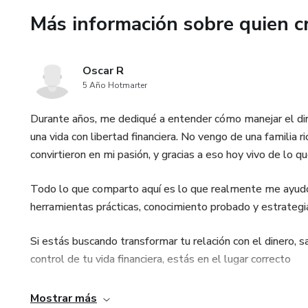
📘 Domina la IA para ganar din
Más información sobre quien c
un sistema que trabaje por ti.
Incluye plan de acción diario, 
Oscar R
5 Año Hotmarter
Durante años, me dediqué a entender cómo manejar el diner
una vida con libertad financiera. No vengo de una familia ri
convirtieron en mi pasión, y gracias a eso hoy vivo de lo q
Todo lo que comparto aquí es lo que realmente me ayudó 
herramientas prácticas, conocimiento probado y estrategi
Si estás buscando transformar tu relación con el dinero, s
control de tu vida financiera, estás en el lugar correcto
Mostrar más