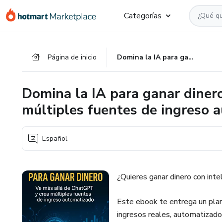
Ir
Ir
Ir
Categorías
al
a
al
contenido
la
pie
principal
página
de
Página de inicio
Domina la IA para ganar dinero Ve más allá de ChatGPT y crea múltiples fuentes de ingreso automatizado
de
página
pago
Domina la IA para ganar diner
múltiples fuentes de ingreso 
Español
¿Quieres ganar dinero con inte
Este ebook te entrega un plan
ingresos reales, automatizado