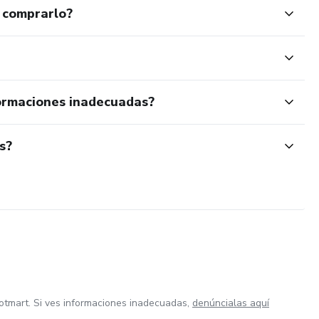
 comprarlo?
ormaciones inadecuadas?
s?
otmart. Si ves informaciones inadecuadas,
denúncialas aquí