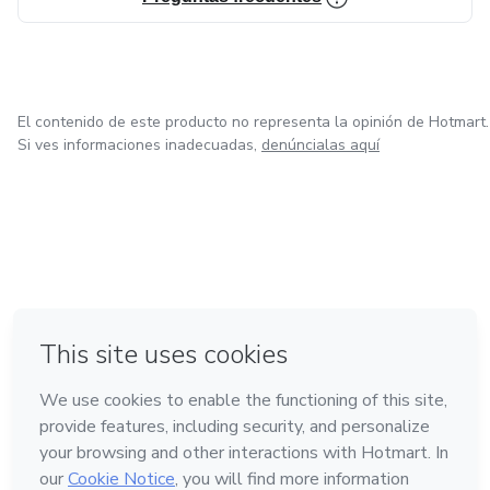
El contenido de este producto no representa la opinión de Hotmart.
Si ves informaciones inadecuadas,
denúncialas aquí
en Bogotá
en Amsterdam
en Madrid
en Ciudad de México
Hecho con
❤
en Belo Horizonte
Conoce Hotmart