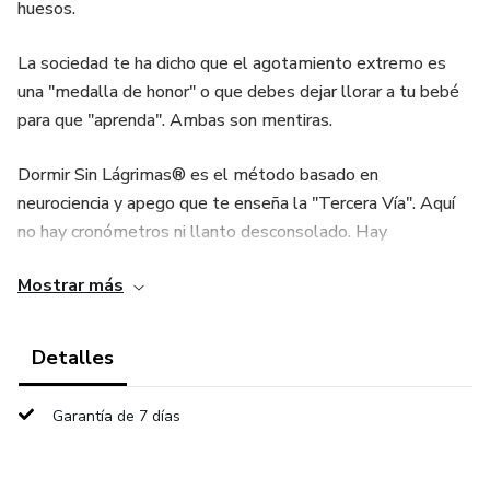
huesos.
La sociedad te ha dicho que el agotamiento extremo es
una "medalla de honor" o que debes dejar llorar a tu bebé
para que "aprenda". Ambas son mentiras.
Dormir Sin Lágrimas® es el método basado en
neurociencia y apego que te enseña la "Tercera Vía". Aquí
no hay cronómetros ni llanto desconsolado. Hay
comprensión biológica:
Mostrar más
Aprende por qué despierta a los 45 minutos: Entiende los
micro-despertares y cómo gestionarlos sin que se
Detalles
conviertan en una crisis.
Garantía de 7 días
Vence al Cortisol: El enemigo #1 del sueño. Descubre
cómo evitar que tu bebé esté "pasado de rosca".