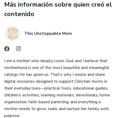
Más información sobre quien creó el
Transición de Presencia Gradual (TPG): Una escalera de
autonomía para que tu bebé aprenda a dormir sintiéndose
contenido
seguro, no abandonado.
Lo que recibirás hoy:
This Unstoppable Mom
1. Ebook Principal: El paso a paso de 0 a 3 años.
2. Bono 1: El Mapa de las Noches Difíciles. Guía de
I am a mother who deeply loves God, and I believe that
decisiones en tiempo real para cuando no sabes qué hacer
motherhood is one of the most beautiful and meaningful
en la madrugada.
callings He has given us. That’s why I create and share
digital resources designed to support Christian moms in
3. Bono 2: Rutina Anticortisol. 10 minutos para preparar el
their everyday lives—practical tools, educational guides,
cerebro de tu bebé para un sueño profundo.
children’s activities, learning materials, devotionals, home
organization, faith-based parenting, and everything a
4. Bono 3: Guía de Colecho Seguro. Cómo dormir juntos
mother needs to grow, learn, and nurture her family with
minimizando riesgos y maximizando el vínculo.
purpose.