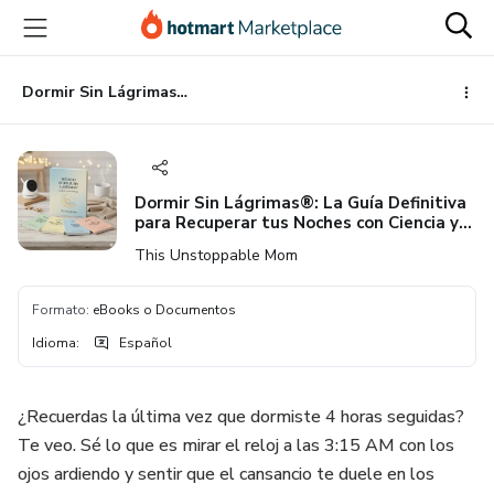
Ir
Ir
Ir
al
a
al
contenido
la
pie
principal
página
de
Dormir Sin Lágrimas®: La Guía Definitiva para Recuperar tus Noches con Ciencia y Ternura
de
página
pago
Dormir Sin Lágrimas®: La Guía Definitiva
para Recuperar tus Noches con Ciencia y
Ternura
This Unstoppable Mom
Formato
:
eBooks o Documentos
Idioma
:
Español
¿Recuerdas la última vez que dormiste 4 horas seguidas?
Te veo. Sé lo que es mirar el reloj a las 3:15 AM con los
ojos ardiendo y sentir que el cansancio te duele en los