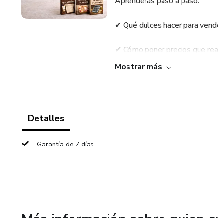
Aprenderás paso a paso:
✔ Qué dulces hacer para vend
✔ Cómo poner precios que rea
Mostrar más
✔ Cómo vender todos los días
Además, incluye herramientas l
aumentar tus ventas desde el 
Detalles
Es ideal para principiantes qu
Garantía de 7 días
de experiencia previa.