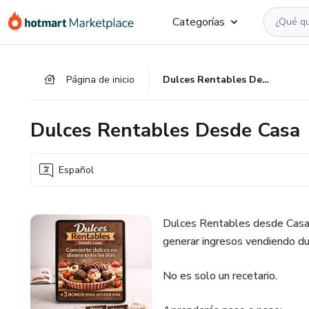
Ir
Ir
Ir
Categorías
al
a
al
contenido
la
pie
principal
página
de
Página de inicio
Dulces Rentables Desde Casa
de
página
pago
Dulces Rentables Desde Casa
Español
Dulces Rentables desde Casa
generar ingresos vendiendo d
No es solo un recetario.