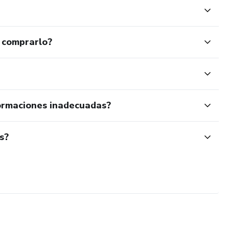
 comprarlo?
ormaciones inadecuadas?
s?