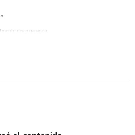
er
lmente dejan ganancia
 usando solo tu celular
istas para usar que te ayudan a conseguir clientes y
primer día.
e quieren empezar rápido, sin complicaciones y sin necesidad