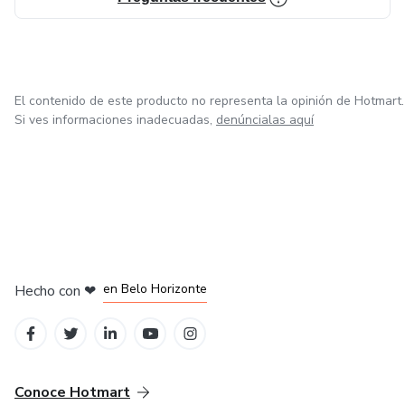
El contenido de este producto no representa la opinión de Hotmart.
Si ves informaciones inadecuadas,
denúncialas aquí
en Ciudad de México
en Bogotá
en Amsterdam
en Madrid
en Belo Horizonte
Hecho con
❤
Conoce Hotmart