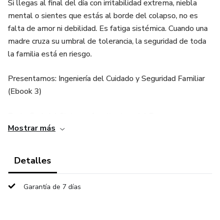
Si llegas al final del día con irritabilidad extrema, niebla
mental o sientes que estás al borde del colapso, no es
falta de amor ni debilidad. Es fatiga sistémica. Cuando una
madre cruza su umbral de tolerancia, la seguridad de toda
la familia está en riesgo.
Presentamos: Ingeniería del Cuidado y Seguridad Familiar
(Ebook 3)
Parte final del Sistema Arquitectura del Descanso.
Mostrar más
Este no es un libro de autoayuda emocional. Es un manual
técnico de seguridad clínica diseñado por Juan Carlos
Detalles
Puentes Muñoz, Enfermero Clínico con 30 años de
experiencia en áreas críticas y cuidado materno.
Garantía de 7 días
🛠 ¿Qué aprenderás en este manual?