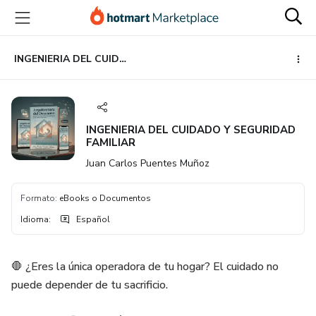
Ir
Ir
Ir
al
a
al
contenido
la
pie
principal
página
de
INGENIERIA DEL CUIDADO Y SEGURIDAD FAMILIAR
de
página
pago
INGENIERIA DEL CUIDADO Y SEGURIDAD
FAMILIAR
Juan Carlos Puentes Muñoz
Formato
:
eBooks o Documentos
Idioma
:
Español
🛑 ¿Eres la única operadora de tu hogar? El cuidado no
puede depender de tu sacrificio.