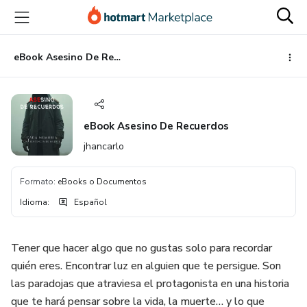
Ir
Ir
Ir
al
a
al
contenido
la
pie
principal
página
de
eBook Asesino De Recuerdos
de
página
pago
eBook Asesino De Recuerdos
jhancarlo
Formato
:
eBooks o Documentos
Idioma
:
Español
Tener que hacer algo que no gustas solo para recordar
quién eres. Encontrar luz en alguien que te persigue. Son
las paradojas que atraviesa el protagonista en una historia
que te hará pensar sobre la vida, la muerte… y lo que