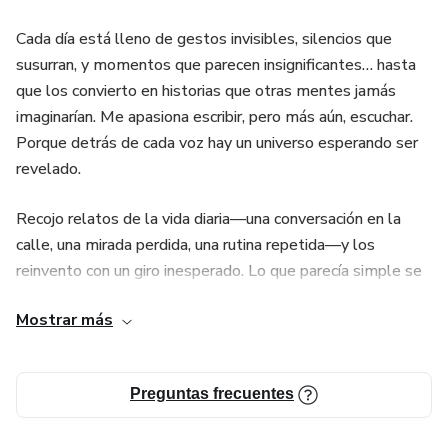
Cada día está lleno de gestos invisibles, silencios que
susurran, y momentos que parecen insignificantes… hasta
que los convierto en historias que otras mentes jamás
imaginarían. Me apasiona escribir, pero más aún, escuchar.
Porque detrás de cada voz hay un universo esperando ser
revelado.
Recojo relatos de la vida diaria—una conversación en la
calle, una mirada perdida, una rutina repetida—y los
reinvento con un giro inesperado. Lo que parecía simple se
vuelve ritual. Lo que era común se transforma en símbolo.
Mostrar más
Lo que dolía, a veces, encuentra redención.
Escribo para encender la imaginación, para invocar lo oculto,
Preguntas frecuentes
para que cada historia respire con un alma nueva. Si me
compartes tu historia, prometo devolverla convertida en