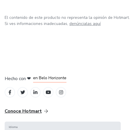
algo que no sabías que habitaba en ti.
El contenido de este producto no representa la opinión de Hotmart.
Si ves informaciones inadecuadas,
denúncialas aquí
en Ciudad de México
en Bogotá
en Amsterdam
en Madrid
en Belo Horizonte
Hecho con
❤
Conoce Hotmart
Idioma