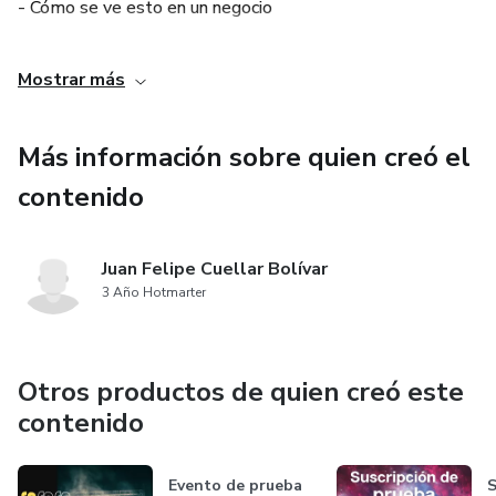
- Cómo se ve esto en un negocio
- Cómo crear un embudo de ventas
Mostrar más
- Herramientas y estrategias para gestionar un embudo de
Más información sobre quien creó el
ventas
contenido
- Funnel de ejemplo
Juan Felipe Cuellar Bolívar
3 Año Hotmarter
Otros productos de quien creó este
contenido
Evento de prueba
S