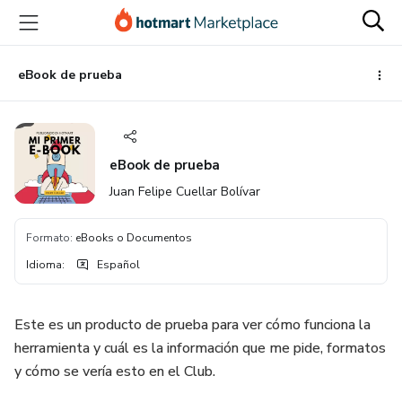
Ir
Ir
Ir
al
a
al
contenido
la
pie
principal
página
de
eBook de prueba
de
página
pago
eBook de prueba
Juan Felipe Cuellar Bolívar
Formato
:
eBooks o Documentos
Idioma
:
Español
Este es un producto de prueba para ver cómo funciona la
herramienta y cuál es la información que me pide, formatos
y cómo se vería esto en el Club.