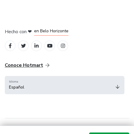
en Ciudad de México
en Bogotá
en Amsterdam
en Madrid
en Belo Horizonte
Hecho con
❤
Conoce Hotmart
Idioma
Español