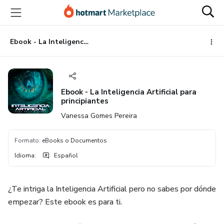
Ir
Ir
Ir
al
a
al
contenido
la
pie
principal
página
de
Ebook - La Inteligencia Artificial para principiantes
de
página
pago
Ebook - La Inteligencia Artificial para
principiantes
Vanessa Gomes Pereira
Formato
:
eBooks o Documentos
Idioma
:
Español
¿Te intriga la Inteligencia Artificial pero no sabes por dónde
empezar? Este ebook es para ti.