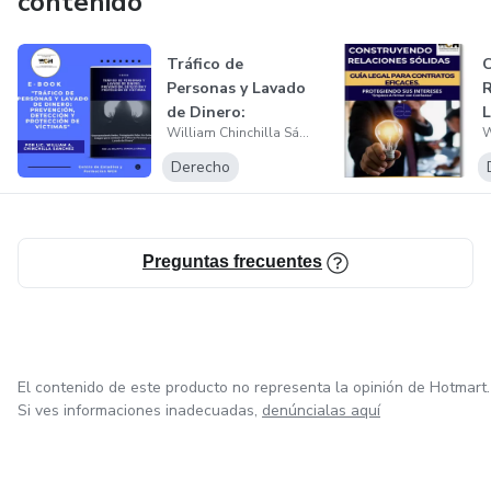
contenido
Tráfico de
Personas y Lavado
R
de Dinero:
L
William Chinchilla Sánchez
Prevención,
C
Detecció...
Derecho
Preguntas frecuentes
El contenido de este producto no representa la opinión de Hotmart.
Si ves informaciones inadecuadas,
denúncialas aquí