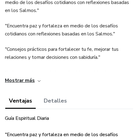
medio de los desafíos cotidianos con reflexiones basadas
en los Salmos."
"Encuentra paz y fortaleza en medio de los desafíos
cotidianos con reflexiones basadas en los Salmos."
"Consejos prácticos para fortalecer tu fe, mejorar tus
relaciones y tomar decisiones con sabiduría."
"Incluye oraciones guiadas y ejercicios espirituales para
Mostrar más
profundizar tu conexión con Dios."
*Además te llevas como BONO + 30 Cápsulas de
Ventajas
Detalles
Esperanza
Guía Espiritual Diaria
"Encuentra paz y fortaleza en medio de los desafíos