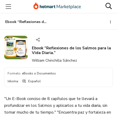
Ir
Ir
Ir
al
a
al
contenido
la
pie
principal
página
de
Ebook “Reflexiones de los Salmos para la Vida Diaria.”
de
página
pago
Ebook “Reflexiones de los Salmos para la
Vida Diaria.”
William Chinchilla Sánchez
Formato
:
eBooks o Documentos
Idioma
:
Español
"Un E-Book conciso de 8 capítulos que te llevará a
profundizar en los Salmos y aplicarlos a tu vida diaria, sin
tomar mucho de tu tiempo." "Encuentra paz y fortaleza en