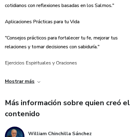
cotidianos con reflexiones basadas en los Salmos."
Aplicaciones Prácticas para tu Vida
"Consejos prácticos para fortalecer tu fe, mejorar tus
relaciones y tomar decisiones con sabiduría."
Ejercicios Espirituales y Oraciones
"Incluye oraciones guiadas y ejercicios espirituales para
Mostrar más
profundizar tu conexión con Dios."
Más información sobre quien creó el
contenido
William Chinchilla Sánchez