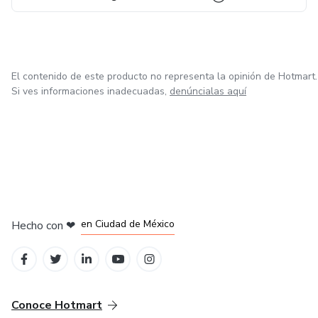
El contenido de este producto no representa la opinión de Hotmart.
Si ves informaciones inadecuadas,
denúncialas aquí
en Bogotá
en Amsterdam
en Madrid
en Ciudad de México
Hecho con
❤
en Belo Horizonte
Conoce Hotmart