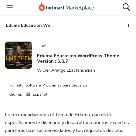
Ir
Ir
Ir
al
a
al
contenido
la
pie
principal
página
de
Eduma Education WordPress Theme Version : 5.0.7
de
página
pago
Eduma Education WordPress Theme
Version : 5.0.7
Wilber Arango LLactahuaman
Formato
:
Software, Programas para descargar
Idioma
:
Español
Le recomendaremos el tema de Eduma, que está
específicamente diseñado y desarrollado por los expertos
para satisfacer las necesidades y los requisitos del sitio