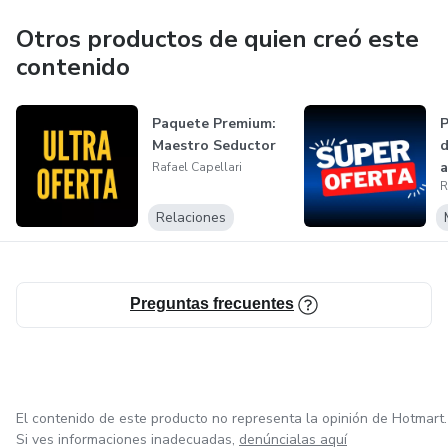
Otros productos de quien creó este
contenido
Paquete Premium:
P
Maestro Seductor
d
a
Rafael Capellari
R
Relaciones
Preguntas frecuentes
El contenido de este producto no representa la opinión de Hotmart.
Si ves informaciones inadecuadas,
denúncialas aquí