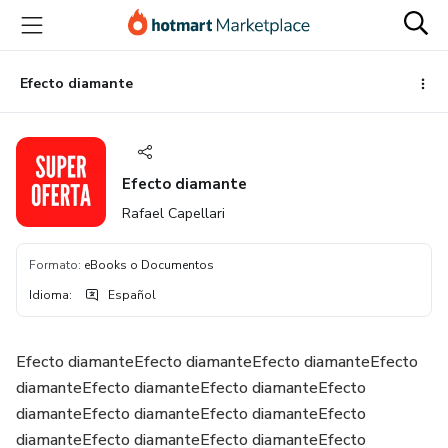
Ir
Ir
Ir
al
a
al
contenido
la
pie
principal
página
de
Efecto diamante
de
página
pago
Efecto diamante
Rafael Capellari
Formato
:
eBooks o Documentos
Idioma
:
Español
Efecto diamanteEfecto diamanteEfecto diamanteEfecto
diamanteEfecto diamanteEfecto diamanteEfecto
diamanteEfecto diamanteEfecto diamanteEfecto
diamanteEfecto diamanteEfecto diamanteEfecto