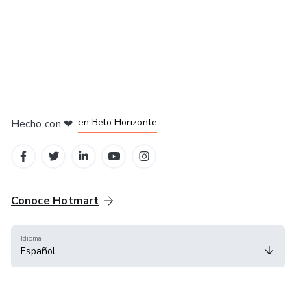
en Ciudad de México
en Bogotá
en Amsterdam
en Madrid
en Belo Horizonte
Hecho con
❤
Conoce Hotmart
Idioma
Español