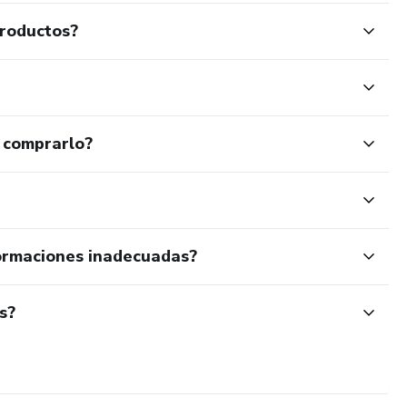
productos?
 comprarlo?
ormaciones inadecuadas?
s?