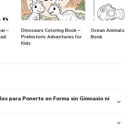
ar –
Dinosaurs Coloring Book –
Ocean Animals Co
dad
Prehistoric Adventures for
Book
Kids
ples para Ponerte en Forma sin Gimnasio ni