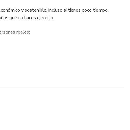
económico y sostenible, incluso si tienes poco tiempo,
ños que no haces ejercicio.
ersonas reales:
mejor
y claras
ácticos, explicados paso a paso, sin tecnicismos y adaptados a