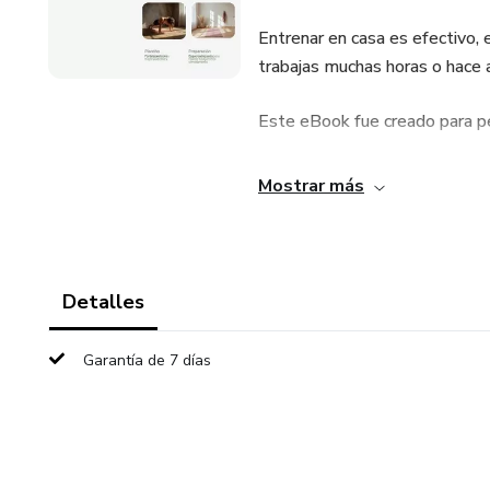
Entrenar en casa es efectivo, 
trabajas muchas horas o hace a
Este eBook fue creado para p
Que quieren verse y sentirse 
Mostrar más
Que no disfrutan el gimnasio
Que necesitan rutinas simples 
Detalles
Aquí encontrarás ejercicios pr
Garantía de 7 días
tu ritmo.