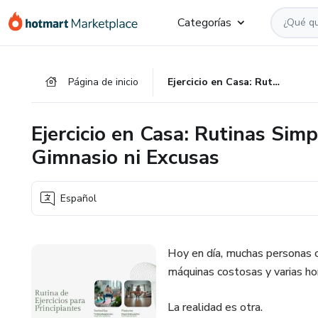
Ir
Ir
Ir
Categorías
al
a
al
contenido
la
pie
principal
página
de
Página de inicio
Ejercicio en Casa: Rutinas Simples para Ponerte en Forma sin Gimnasio ni Excusas
de
página
pago
Ejercicio en Casa: Rutinas Sim
Gimnasio ni Excusas
Español
Hoy en día, muchas personas c
máquinas costosas y varias hor
La realidad es otra.