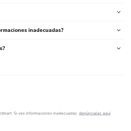
ormaciones inadecuadas?
s?
otmart. Si ves informaciones inadecuadas,
denúncialas aquí