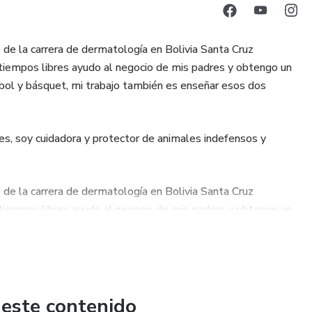
 de la carrera de dermatología en Bolivia Santa Cruz
tiempos libres ayudo al negocio de mis padres y obtengo un
bol y básquet, mi trabajo también es enseñar esos dos
s, soy cuidadora y protector de animales indefensos y
 de la carrera de dermatología en Bolivia Santa Cruz
tiempos libres ayudo al negocio de mis padres y obtengo un
bol y básquet, mi trabajo también es enseñar esos dos
s, soy cuidadora y protector de animales indefensos y
 este contenido