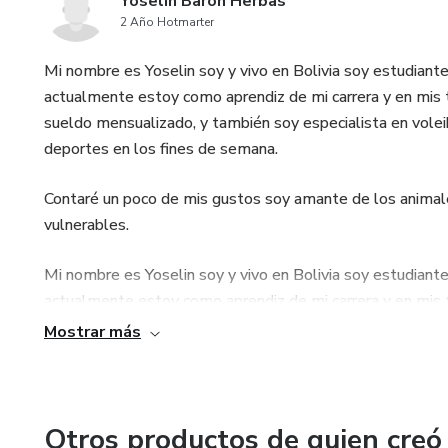
Yoselin Baron Herbas
2 Año Hotmarter
Mi nombre es Yoselin soy y vivo en Bolivia soy estudiante
actualmente estoy como aprendiz de mi carrera y en mis 
sueldo mensualizado, y también soy especialista en volei
deportes en los fines de semana.
Contaré un poco de mis gustos soy amante de los animale
vulnerables.
Mi nombre es Yoselin soy y vivo en Bolivia soy estudiante
actualmente estoy como aprendiz de mi carrera y en mis 
sueldo mensualizado, y también soy especialista en volei
Mostrar más
deportes en los fines de semana.
Contaré un poco de mis gustos soy amante de los animale
vulnerables.
Otros productos de quien creó