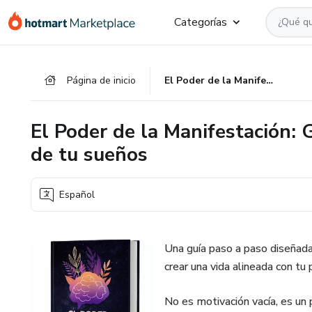
Ir
Ir
Ir
Categorías
al
a
al
contenido
la
pie
principal
página
de
Página de inicio
El Poder de la Manifestación: Guía completa para crear la vida de tu sueños
de
página
pago
El Poder de la Manifestación: 
de tu sueños
Español
Una guía paso a paso diseñada
crear una vida alineada con tu 
No es motivación vacía, es un