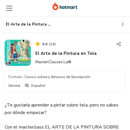
Ir
Ir
Ir
al
a
al
contenido
la
pie
principal
página
de
El Arte de la Pintura en Tela
de
página
pago
5.0
(
14
)
El Arte de la Pintura en Tela
MasterClasses.La®
Formato
:
Cursos online y Servicios de Suscripción
Idioma
:
Español
¿Te gustaría aprender a pintar sobre tela, pero no sabes
por dónde empezar?
Con el masterclass EL ARTE DE LA PINTURA SOBRE