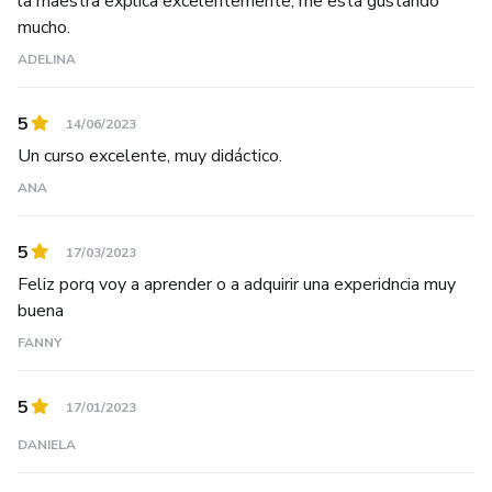
la maestra explica excelentemente, me está gustando
mucho.
ADELINA
5
14/06/2023
Un curso excelente, muy didáctico.
ANA
5
17/03/2023
Feliz porq voy a aprender o a adquirir una experidncia muy
buena
FANNY
5
17/01/2023
DANIELA