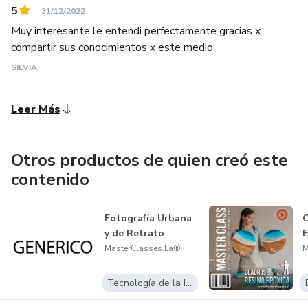
5
31/12/2022
Muy interesante le entendi perfectamente gracias x
compartir sus conocimientos x este medio
SILVIA
Leer Más
Otros productos de quien creó este
contenido
Fotografía Urbana
C
y de Retrato
E
MasterClasses.La®
M
Tecnología de la Información