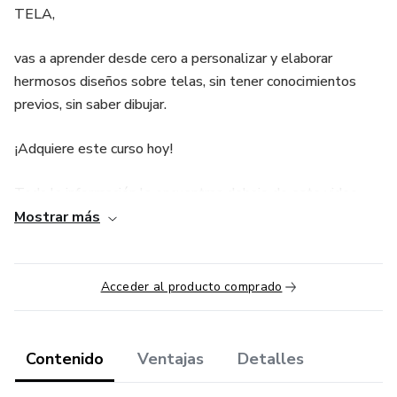
TELA,
vas a aprender desde cero a personalizar y elaborar
hermosos diseños sobre telas, sin tener conocimientos
previos, sin saber dibujar.
¡Adquiere este curso hoy!
Toda la información la encuentras debajo de este video.
Mostrar más
¡Inscríbete ahora y comienza ya!
¿QUÉ VAS A LOGRAR?
Acceder al producto comprado
Descubrirás lo fácil que es aprender a pintar sobre tela
siguiendo una metodología cien por ciento práctica y
Contenido
Ventajas
Detalles
sencilla y saldrás con bases sólidas para iniciarte con éxito
en este maravilloso arte.