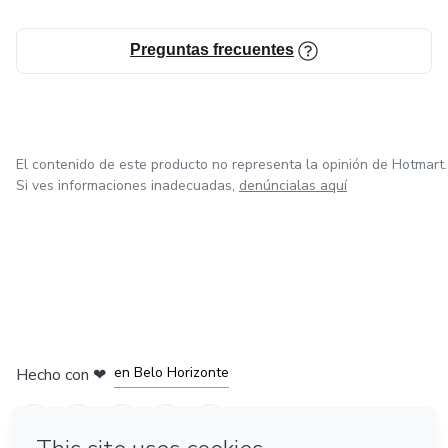
Preguntas frecuentes
El contenido de este producto no representa la opinión de Hotmart.
Si ves informaciones inadecuadas,
denúncialas aquí
en Ciudad de México
en Bogotá
en Amsterdam
en Madrid
en Belo Horizonte
Hecho con
❤