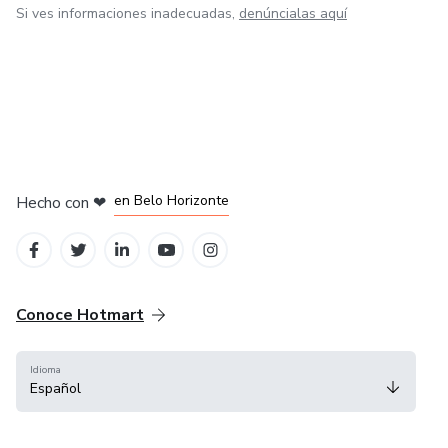
Si ves informaciones inadecuadas,
denúncialas aquí
en Ciudad de México
en Bogotá
en Amsterdam
en Madrid
en Belo Horizonte
Hecho con
❤
Conoce Hotmart
Idioma
Español