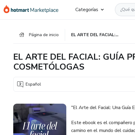
Ir
Ir
Ir
Categorías
al
a
al
contenido
la
pie
principal
página
de
Página de inicio
EL ARTE DEL FACIAL: GUÍA PROFESIONAL PARA COSMETÓLOGAS
de
página
pago
EL ARTE DEL FACIAL: GUÍA 
COSMETÓLOGAS
Español
"El Arte del Facial: Una Guía
Este ebook es el compañero 
camino en el mundo del cuidado