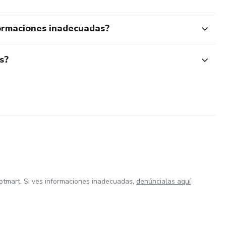
ormaciones inadecuadas?
s?
otmart. Si ves informaciones inadecuadas,
denúncialas aquí