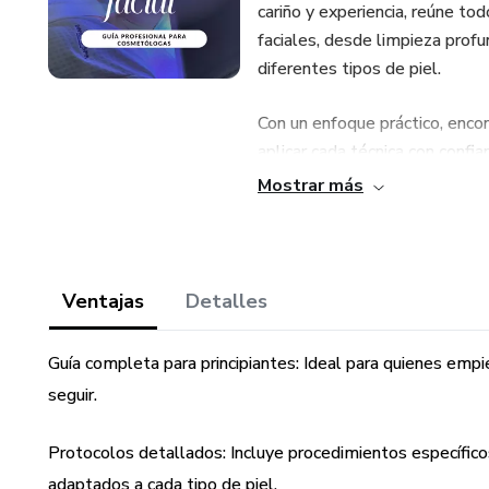
cariño y experiencia, reúne to
faciales, desde limpieza profu
diferentes tipos de piel.
Con un enfoque práctico, enco
aplicar cada técnica con confia
una herramienta tangible que 
Mostrar más
buscan un recurso confiable q
Si estás lista para aprender, c
punto de partida.
Ventajas
Detalles
Guía completa para principiantes: Ideal para quienes empi
seguir.
Protocolos detallados: Incluye procedimientos específicos
adaptados a cada tipo de piel.