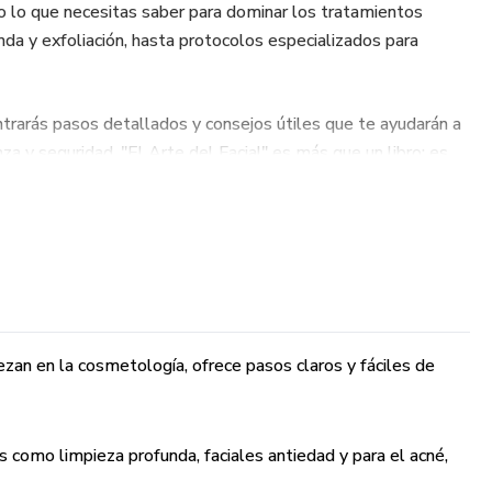
do lo que necesitas saber para dominar los tratamientos
nda y exfoliación, hasta protocolos especializados para
ntrarás pasos detallados y consejos útiles que te ayudarán a
nza y seguridad. "El Arte del Facial" es más que un libro: es
podrás consultar siempre que lo necesites, ideal para quienes
ue las acompañe en su desarrollo profesional.
recer y ofrecer lo mejor a tus clientes, este ebook es tu
ezan en la cosmetología, ofrece pasos claros y fáciles de
 como limpieza profunda, faciales antiedad y para el acné,