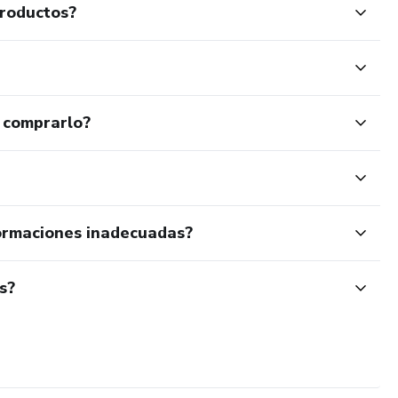
productos?
 comprarlo?
ormaciones inadecuadas?
s?