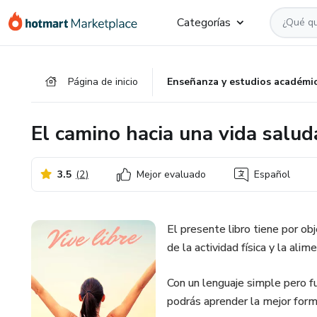
Ir
Ir
Ir
Categorías
al
a
al
contenido
la
pie
principal
página
de
Página de inicio
Enseñanza y estudios académi
de
página
pago
El camino hacia una vida salu
3.5
(
2
)
Mejor evaluado
Español
El presente libro tiene por ob
de la actividad física y la al
Con un lenguaje simple pero f
podrás aprender la mejor form