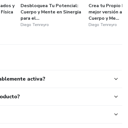
jados y
Desbloquea Tu Potencial:
Crea tu Propio Éx
 Física
Cuerpo y Mente en Sinergia
mejor versión ali
para el...
Cuerpo y Me...
Diego Tenreyro
Diego Tenreyro
dablemente activa?
roducto?