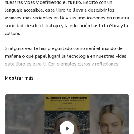
nuestras vidas y definiendo el futuro. Escrito con un
lenguaje accesible, este libro te lleva a descubrir los
avances más recientes en IA y sus implicaciones en nuestra
sociedad, desde el trabajo y la educación hasta la ética y la
cultura.
Si alguna vez te has preguntado cómo será el mundo de
mañana o qué papel jugará la tecnología en nuestras vidas,
este libro es para ti. Con ejemplos claros y reflexiones
profundas, te invita a explorar no solo el presente, sino
Mostrar más
también a pensar en el legado que dejaremos a las futuras
generaciones.
Este es un libro que no solo informa, sino que también
inspira. Al leerlo, sentirás la urgencia de ser parte de la
conversación global sobre cómo la IA puede ser una fuerza
positiva para la humanidad. No dejes pasar la oportunidad
de entender el futuro que ya está aquí. ¡Hazte con tu copia