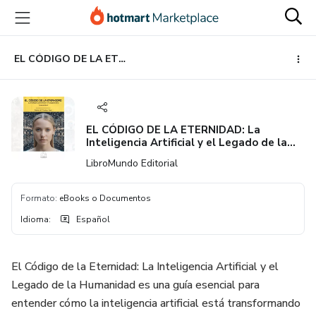
Ir
Ir
Ir
al
a
al
contenido
la
pie
principal
página
de
EL CÓDIGO DE LA ETERNIDAD: La Inteligencia Artificial y el Legado de la Humanidad
de
página
pago
EL CÓDIGO DE LA ETERNIDAD: La
Inteligencia Artificial y el Legado de la
Humanidad
LibroMundo Editorial
Formato
:
eBooks o Documentos
Idioma
:
Español
El Código de la Eternidad: La Inteligencia Artificial y el
Legado de la Humanidad es una guía esencial para
entender cómo la inteligencia artificial está transformando