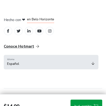
en Ciudad de México
en Bogotá
en Amsterdam
en Madrid
en Belo Horizonte
Hecho con
❤
Conoce Hotmart
Idioma
Español
FAQ
Términos
Privacidad
Cookies