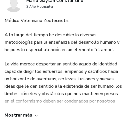
Mario Gaytán Constantino
3 Año Hotmarter
Médico Veterinario Zootecnista.
A lo largo del tiempo he descubierto diversas
metodologías para la enseñanza del desarrollo humano y
he puesto especial atención en un elemento “el amor”.
La vida merece despertar un sentido agudo de identidad
capaz de dirigir los esfuerzos, empeños y sacrificios hacia
un horizonte de aventuras, certezas, ilusiones y nuevas
ideas que le den sentido a la existencia de ser humano, los
límites, cárceles y obstáculos que nos mantienen presos
en el conformismo deben ser condenados por nosotros
mismos y tomar la iniciativa de abolirlos de una vez por
Mostrar más
todas cómo si nuestra vida dependiera de ello, y de hecho
lo hace.