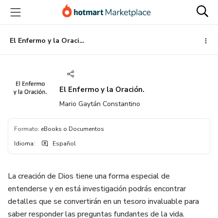
Ir
Ir
Ir
al
a
al
contenido
la
pie
principal
página
de
El Enfermo y la Oración.
de
página
pago
El Enfermo y la Oración.
Mario Gaytán Constantino
Formato
:
eBooks o Documentos
Idioma
:
Español
La creación de Dios tiene una forma especial de
entenderse y en está investigación podrás encontrar
detalles que se convertirán en un tesoro invaluable para
saber responder las preguntas fundantes de la vida.