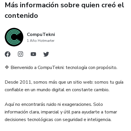
Más información sobre quien creó el
→ Los sectores donde la IA ya genera ganancias — y cómo
contenido
aprovecharlos
→ Los riesgos reales que toda empresa debe conocer
CompuTekni
antes de implementar IA
1 Año Hotmarter
→ Un mapa claro del futuro: qué viene y cómo anticiparte
hoy
🔷 Bienvenido a CompuTekni: tecnología con propósito.
¿Qué pasa si no lo lees?. Nada. Seguirás exactamente
Desde 2011, somos más que un sitio web: somos tu guía
donde estás. Mientras otros adaptan sus negocios y sus
confiable en un mundo digital en constante cambio.
carreras a la nueva economía de la IA, tú estarás tomando
decisiones con información del pasado.
Aquí no encontrarás ruido ni exageraciones. Solo
información clara, imparcial y útil para ayudarte a tomar
¿Qué pasa si sí lo lees?. En menos de 2 horas tendrás un
decisiones tecnológicas con seguridad e inteligencia.
panorama completo que la mayoría tardará años en