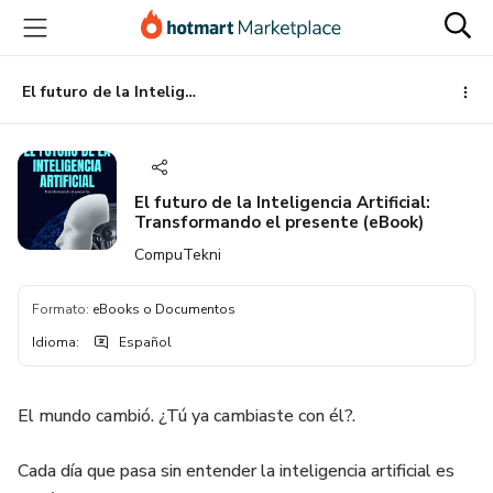
Ir
Ir
Ir
al
a
al
contenido
la
pie
principal
página
de
El futuro de la Inteligencia Artificial: Transformando el presente (eBook)
de
página
pago
El futuro de la Inteligencia Artificial:
Transformando el presente (eBook)
CompuTekni
Formato
:
eBooks o Documentos
Idioma
:
Español
El mundo cambió. ¿Tú ya cambiaste con él?.
Cada día que pasa sin entender la inteligencia artificial es