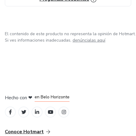
CompuTekni. Tu brújula en el universo tecnológico.
El contenido de este producto no representa la opinión de Hotmart.
Si ves informaciones inadecuadas,
denúncialas aquí
en Ciudad de México
en Bogotá
en Amsterdam
en Madrid
en Belo Horizonte
Hecho con
❤
Conoce Hotmart