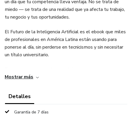
un día que tu competencia lleva ventaja. No se trata de
miedo — se trata de una realidad que ya afecta tu trabajo,
tu negocio y tus oportunidades.
El Futuro de la Inteligencia Artificial es el ebook que miles
de profesionales en América Latina están usando para
ponerse al día, sin perderse en tecnicismos y sin necesitar
un título universitario.
Esto es exactamente lo que obtienes:
Mostrar más
→ 28 páginas de conocimiento aplicable, no teoría vacía
Detalles
→ Casos reales: Tesla, JPMorgan, IBM Watson, Waymo,
Amazon y más
Garantía de 7 días
→ Machine Learning, Deep Learning y NLP explicados para
humanos